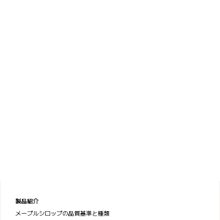
製品紹介
メープルシロップの品質基準と種類