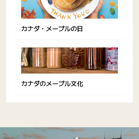
カナダ・メープルの日
カナダのメープル文化