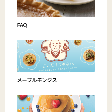
FAQ
メープルモンクス