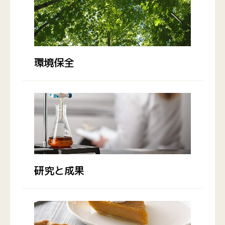
環境保全
研究と成果