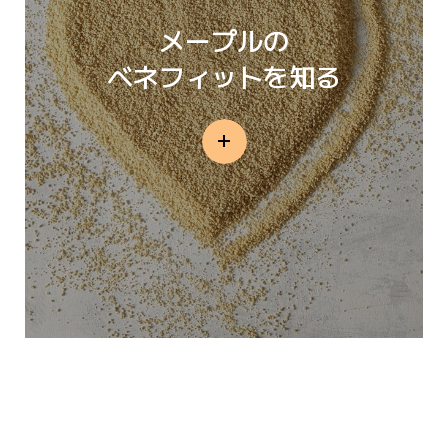
メープルの
ベネフィットを知る