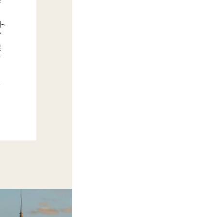
器
ト
ガ
保
て
ニ