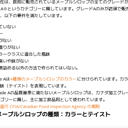
在は、食用に販売されているメープルシロップの全てのグレードが
rade A※というカテゴリーに属しています。グレードAのみが店頭で販
、以下の要件を満たしています。
ていない
一
がない
曇りがない
ラークラスに適合した風味
臭いや味がない
煮詰める以外の方法で作られてはいない。
de Aは
4種類のメープルシロップのカラー
に分けられています。カ
味（テイスト）を表現しています。
 Grade Aの品質基準に満たないメープルシロップは、カナダ加工グレ
ゴリーに属し、主に加工食品用として使われています。
FIA/Canadian Food Inspection Agency の規則
メープルシロップの種類：カラーとテイスト