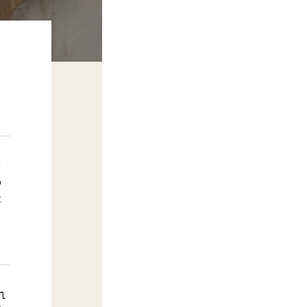
ー
の
は
れ