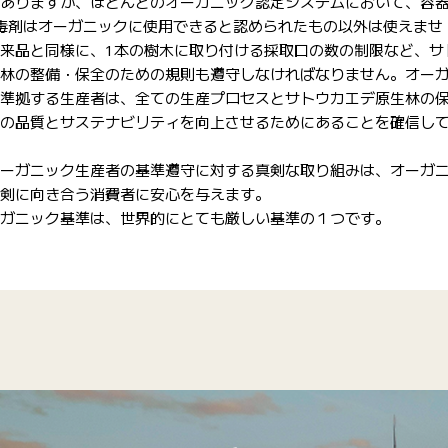
ありますが、ほとんどのオーガニック認定システムにおいて、容
毒剤はオーガニックに使用できると認められたもの以外は使えませ
来品と同様に、1本の樹木に取り付ける採取口の数の制限など、サ
林の整備・保全のための規則も遵守しなければなりません。オー
準拠する生産者は、全ての生産プロセスとサトウカエデ原生林の
の品質とサステナビリティを向上させるためにあることを確信し
ーガニック生産者の基準遵守に対する真剣な取り組みは、オーガ
剣に向き合う消費者に安心を与えます。
ガニック基準は、世界的にとても厳しい基準の１つです。