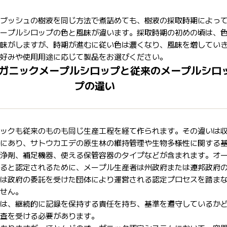
ブッシュの樹液を同じ方法で煮詰めても、樹液の採取時期によっ
ープルシロップの色と風味が違います。採取時期の初めの頃は、
味がしますが、時期が進むに従い色は濃くなり、風味を増してい
好みや使用用途に応じて製品をお選びください。
ガニックメープルシロップと従来のメープルシロ
プの違い
ックも従来のものも同じ生産工程を経て作られます。その違いは
にあり、サトウカエデの原生林の維持管理や生物多様性に関する
浄剤、補足機器、使える保管容器のタイプなどが含まれます。オ
ると認定されるために、メープル生産者は州政府または連邦政府
は政府の委託を受けた団体により運営される認定プロセスを踏ま
せん。
は、継続的に記録を保持する責任を持ち、基準を遵守しているか
査を受ける必要があります。