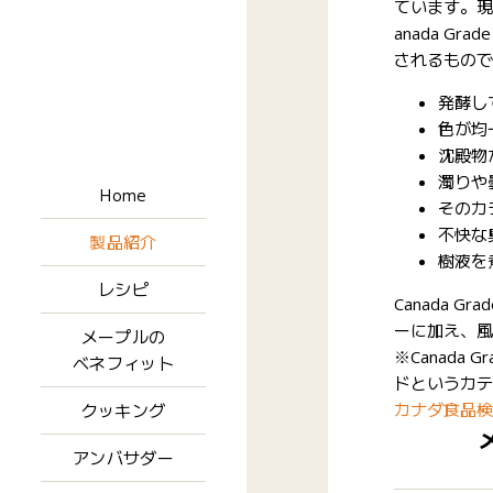
ています。現
anada G
されるもので
発酵し
色が均
沈殿物
濁りや
Home
そのカ
不快な
製品紹介
樹液を
レシピ
Canada Gra
ーに加え、風
メープルの
※Canada
ベネフィット
ドというカテ
クッキング
カナダ食品検査庁 C
アンバサダー