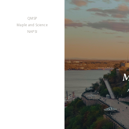
QMSP
Maple and Science
NAPSI