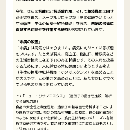
今後、さらに
抗酸化
と
抗炎症作用
、そして
免疫機能
に関す
る研究を進め、メープルシロップが「常に健康でいようと
する働き＝生体の恒常性維持機能」を高め、
未病の改善に
貢献する可能性を評価する研究
が検討されています。
「未病の改善」
「未病」は病気ではありません。病気に向かっている状態
をいいます。たとえば将来、高血圧、脂肪肝、糖尿病など
の生活習慣病になる予兆のある状態です。その未病を改善
するためには、人に備わる常に健康でいようとする働き
（生体の恒常性維持機能：ホメオスタシス）を高めること
が大切です。この働きを高めることに、私たちが日々食べ
ているものが深く関わっています。
＊1「ニュートリゲノミスクス」（遺伝子の動きを比較・解析
する研究方法）
食品の安全性と機能性を、遺伝子の転写量を分析することによ
り解析する学問。特定の食品を摂取した際に、体の各組織がど
のように反応するかを解析し、食品生体作用のメカニズムを解
析する研究方法です。食品科学を飛躍的に発展させるものとし
て注目されています。