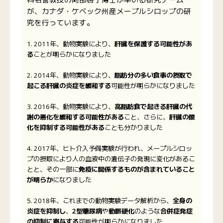
が、カナダ・ケベック州産メープルシロップの研
究を行っています。
1. 2011年、動物実験により、
肝臓を保護する可能性があ
る
ことが明らかになりました
2. 2014年、動物実験により、
脂肪分の多い食事の摂取で
起こる肝臓の炎症を緩和する
可能性が明らかになりました
3. 2016年、動物実験により、
高脂肪食で起きる肝臓の代
謝の悪化を緩和する可能性がある
こと、さらに、
肝臓の酸
化を抑制する可能性がある
ことも分かりました
4. 2017年、ヒト介入予備実験が行われ、メープルシロッ
プの摂取により人の血液中の遺伝子の発現に変化があるこ
とと、その一部に
免疫に関係するものが含まれていること
が明らか
になりました
5. 2018年、これまでの動物実験データ解析から、
全身の
炎症を抑制し
、
2型糖尿病
や
動脈硬化
のような
合併症発症
の抑制に寄与する
可能性が明らかになりました