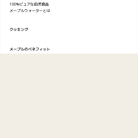
100%ピュアな自然食品
メープルウォーターとは
クッキング
メープルのベネフィット
メープルシロップの栄養価
アンバサダー
メープルシロップについて
メープルシロップの歴史
メープルシロップができるまで
環境保全
研究と成果
FAQ
ケベック・メープルシロップ