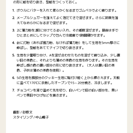
の形に紙を切り抜き、型紙をつくっておく。
ボウルにバターを入れて柔らかくなるまでゴムベラでよく練ります。
メープルシュガーを加えてよく泡だてきで混ぜます。さらに卵黄を加
えてなめらかになるまで混ぜます。
2に薄力粉を2回に分けてふるい入れ、その都度混ぜます。最後は手で
ひとまとめにしてラップで包んで冷蔵庫で1時間寝かせます。
台に打粉（あれば強力粉、なければ薄力粉）をして生地を5mm厚さに
伸ばし、型紙をあててナイフで切り抜きます。
生地を少量取り分け、Aを混ぜ合わせたものを混ぜて練り込み、少し濃
い目の茶色と、それよりも薄めの茶色の生地を作ります。その生地を
伸ばし顔の色の濃い部分の形に切り抜きます。（大人は濃い目の茶
色、子供は薄めの茶色を使用）。
5の生地を顔部分のクッキー生地に貼付け軽く上から押さえます。天板
に並べて170℃に余熱したオーブンで15～20分焼き、冷まします。
チョコペンを湯で温めて先を切り、白いペンで目の白い部分を、黒い
ペンで黒目やひげなどを描きます。
撮影 / 砂原文
スタイリング / 中山暢子