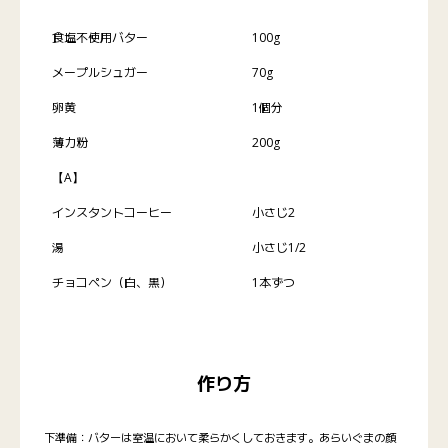
食塩不使用バター
100g
メープルシュガー
70g
卵黄
1個分
薄力粉
200g
【A】
インスタントコーヒー
小さじ2
湯
小さじ1/2
チョコペン（白、黒）
1本ずつ
作り方
下準備：バターは室温において柔らかくしておきます。あらいぐまの顔