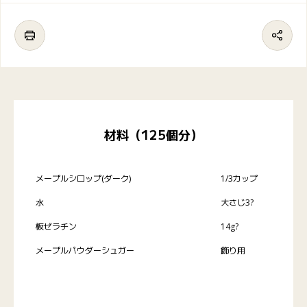
材料（125個分）
メープルシロップ(ダーク)
1/3カップ
水
大さじ3?
板ゼラチン
14g?
メープルパウダーシュガー
飾り用