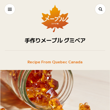
手作りメープル グミベア
Recipe From Quebec Canada