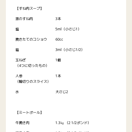
【すね肉スープ】
豚のすね肉
3本
塩
5ml（小さじ1）
挽きたてのコショウ
60cc
塩
3ml（小さじ1/2）
玉ねぎ
1個
（4つに切ったもの）
人参
1本
（輪切りのスライス）
水
大さじ2
【ミートボール】
牛挽き肉
1.3㎏ （2 1/2ポンド）