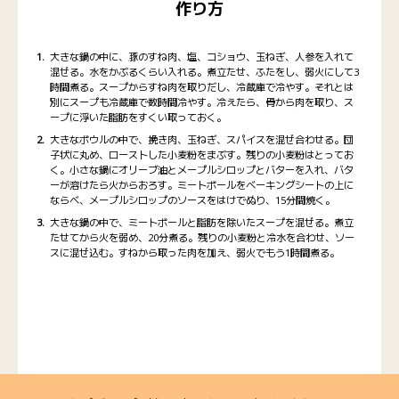
作り方
大きな鍋の中に、豚のすね肉、塩、コショウ、玉ねぎ、人参を入れて
混ぜる。水をかぶるくらい入れる。煮立たせ、ふたをし、弱火にして3
時間煮る。スープからすね肉を取りだし、冷蔵庫で冷やす。それとは
別にスープも冷蔵庫で数時間冷やす。冷えたら、骨から肉を取り、ス
ープに浮いた脂肪をすくい取っておく。
大きなボウルの中で、挽き肉、玉ねぎ、スパイスを混ぜ合わせる。団
子状に丸め、ローストした小麦粉をまぶす。残りの小麦粉はとってお
く。小さな鍋にオリーブ油とメープルシロップとバターを入れ、バタ
ーが溶けたら火からおろす。ミートボールをベーキングシートの上に
ならべ、メープルシロップのソースをはけでぬり、15分間焼く。
大きな鍋の中で、ミートボールと脂肪を除いたスープを混ぜる。煮立
たせてから火を弱め、20分煮る。残りの小麦粉と冷水を合わせ、ソー
スに混ぜ込む。すねから取った肉を加え、弱火でもう1時間煮る。