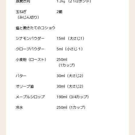
豚挽き肉
1.3㎏ （2 1/2ポンド）
玉ねぎ
2個
（みじん切り）
塩と挽きたてのコショウ
シナモンパウダー
15ml （大さじ1）
クローブパウダー
5ml（小さじ１）
小麦粉（ロースト）
250ml
（1カップ）
バター
30ml（大さじ2）
オリーブ油
30ml（大さじ2）
メープルシロップ
190ml（3/4カップ）
冷水
250ml（1カップ）