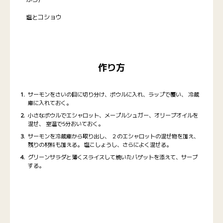
塩とコショウ
作り方
サーモンをさいの目に切り分け、ボウルに入れ、ラップで覆い、 冷蔵
庫に入れておく。
小さなボウルでエシャロット、メープルシュガー、オリーブオイルを
混ぜ、 室温で5分おいておく。
サーモンを冷蔵庫から取り出し、 ２のエシャロットの混ぜ物を加え、
残りの材料も加える。 塩こしょうし、さらによく混ぜる。
グリーンサラダと薄くスライスして焼いたバゲットを添えて、サーブ
する。