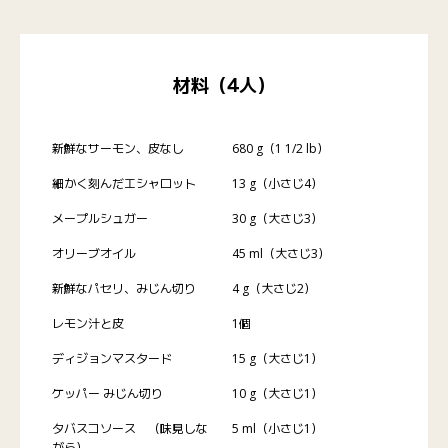
材料（4人）
新鮮なサーモン、皮なし
680 g（1 1/2 lb）
細かく刻んだエシャロット
13 g（小さじ4）
メープルシュガー
30 g（大さじ3）
オリーブオイル
45 ml（大さじ3）
新鮮なパセリ、みじん切り
4 g（大さじ2）
レモン汁と皮
1個
ディジョンマスタード
15 g（大さじ1）
ケッパー みじん切り
10 g（大さじ1）
タバスコソース （味見しな
5 ml（小さじ1）
がら）