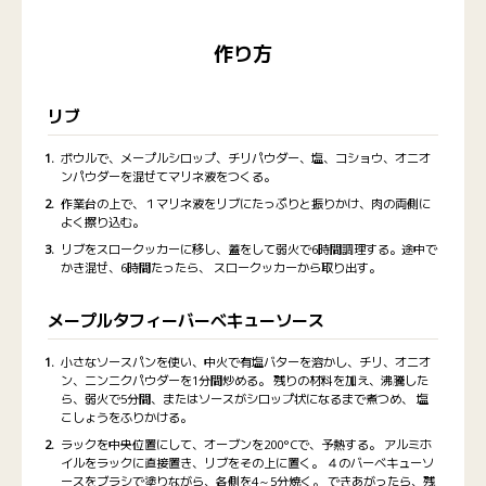
作り方
リブ
ボウルで、メープルシロップ、チリパウダー、塩、コショウ、オニオ
ンパウダーを混ぜてマリネ液をつくる。
作業台の上で、１マリネ液をリブにたっぷりと振りかけ、肉の両側に
よく擦り込む。
リブをスロークッカーに移し、蓋をして弱火で6時間調理する。途中で
かき混ぜ、6時間たったら、 スロークッカーから取り出す。
メープルタフィーバーベキューソース
小さなソースパンを使い、中火で有塩バターを溶かし、チリ、オニオ
ン、ニンニクパウダーを1分間炒める。 残りの材料を加え、沸騰した
ら、弱火で5分間、またはソースがシロップ状になるまで煮つめ、 塩
こしょうをふりかける。
ラックを中央位置にして、オーブンを200°Cで、予熱する。 アルミホ
イルをラックに直接置き、リブをその上に置く。 ４のバーベキューソ
ースをブラシで塗りながら、各側を4～5分焼く。 できあがったら、残