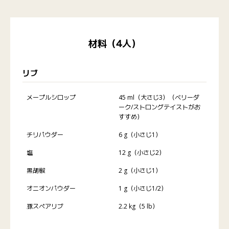
材料（4人）
リブ
メープルシロップ
45 ml（大さじ3）（ベリーダ
ーク/ストロングテイストがお
すすめ）
チリパウダー
6 g（小さじ1）
塩
12 g（小さじ2）
黒胡椒
2 g（小さじ1）
オニオンパウダー
1 g（小さじ1/2）
豚スペアリブ
2.2 kg（5 lb）