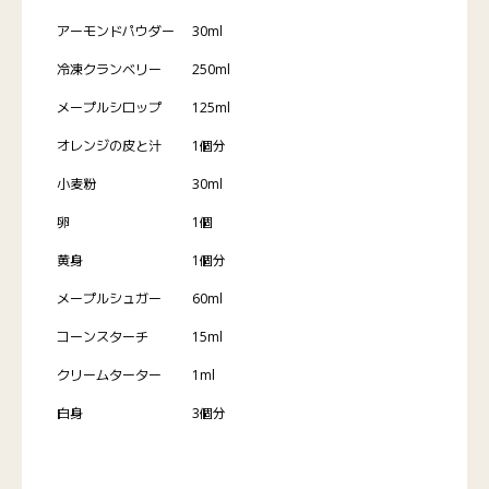
アーモンドパウダー
30ml
冷凍クランベリー
250ml
メープルシロップ
125ml
オレンジの皮と汁
1個分
小麦粉
30ml
卵
1個
黄身
1個分
メープルシュガー
60ml
コーンスターチ
15ml
クリームターター
1ml
白身
3個分