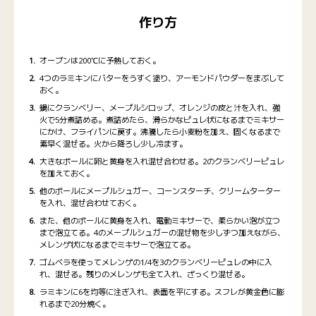
作り方
オーブンは200℃に予熱しておく。
4つのラミキンにバターをうすく塗り、アーモンドパウダーをまぶして
おく。
鍋にクランベリー、メープルシロップ、オレンジの皮と汁を入れ、強
火で5分煮詰める。煮詰めたら、滑らかなピュレ状になるまでミキサー
にかけ、フライパンに戻す。沸騰したら小麦粉を加え、固くなるまで
素早く混ぜる。火から降ろし少し冷ます。
大きなボールに卵と黄身を入れ混ぜ合わせる。2のクランベリーピュレ
を加えておく。
他のボールにメープルシュガー、コーンスターチ、クリームターター
を入れ、混ぜ合わせておく。
また、他のボールに黄身を入れ、電動ミキサーで、柔らかい泡が立つ
まで泡立てる。4のメープルシュガーの混ぜ物を少しずつ加えながら、
メレンゲ状になるまでミキサーで泡立てる。
ゴムベラを使ってメレンゲの1/4を3のクランベリーピュレの中に入
れ、混ぜる。残りのメレンゲも全て入れ、ざっくり混ぜる。
ラミキンに6を均等に注ぎ入れ、表面を平にする。スフレが黄金色に膨
れるまで20分焼く。