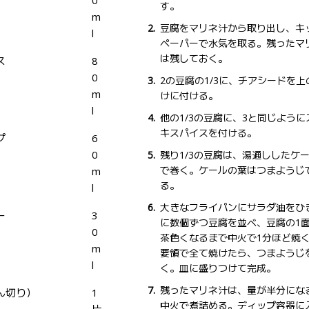
す。
m
豆腐をマリネ汁から取り出し、キ
l
ペーパーで水気を取る。残ったマ
は残しておく。
ス
8
0
2の豆腐の1/3に、チアシードを上
m
けに付ける。
l
他の1/3の豆腐に、3と同じように
キスパイスを付ける。
プ
6
0
残り1/3の豆腐は、湯通ししたケ
で巻く。ケールの葉はつまようじ
m
る。
l
大きなフライパンにサラダ油をひ
ー
3
に数個ずつ豆腐を並べ、豆腐の1
0
茶色くなるまで中火で1分ほど焼
m
要領で全て焼けたら、つまようじ
l
く。皿に盛りつけて完成。
残ったマリネ汁は、量が半分にな
ん切り）
1
中火で煮詰める。ディップ容器に
片