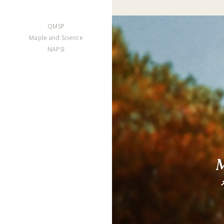
QMSP
Maple and Science
NAPSI