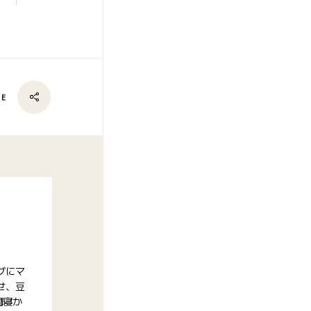
RE
グにマ
せ、豆
間寝か