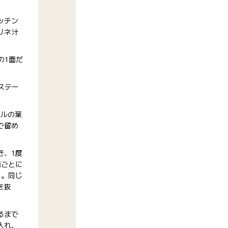
ッチン
リネ汁
の1面だ
ステー
ールの葉
で留め
き、1度
面ごとに
く。同じ
を抜
るまで
入れ、