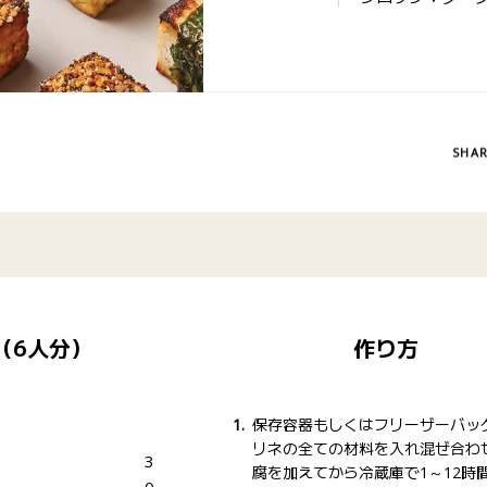
SHA
（6人分）
作り方
保存容器もしくはフリーザーバッ
リネの全ての材料を入れ混ぜ合わ
3
腐を加えてから冷蔵庫で1～12時
0