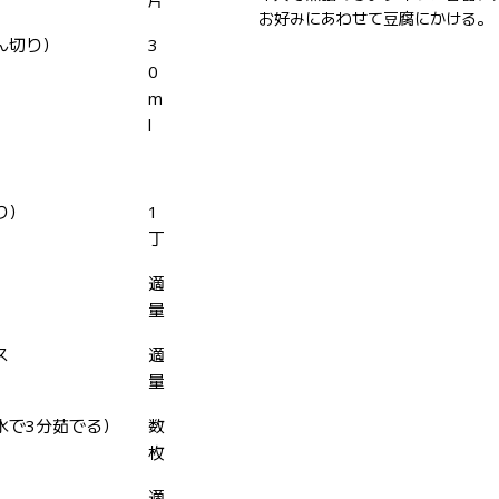
お好みにあわせて豆腐にかける。
ん切り）
3
0
m
l
り）
1
丁
適
量
ス
適
量
水で3分茹でる）
数
枚
適