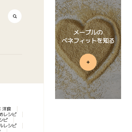
メープルの
ベネフィットを知る
：洋食
めレシピ
シピ
ルレシピ
ク