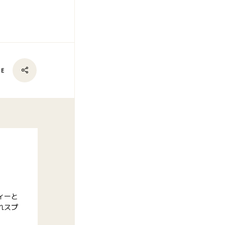
RE
ィーと
れスプ