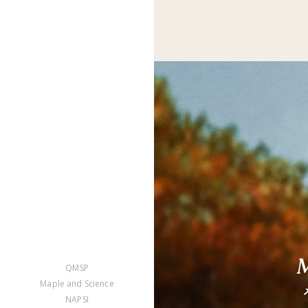
QMSP
Maple and Science
NAPSI