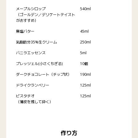
メープルシロップ
540ml
（ゴールデン／デリケートテイスト
がおすすめ）
無塩バター
45ml
乳脂肪分35%生クリーム
250ml
バニラエッセンス
5ml
プレッツェル(小さくちぎる)
10個
ダークチョコレート（チップ状）
190ml
ドライクランベリー
125ml
ピスタチオ
125ml
（薄皮を残して砕く）
作り方