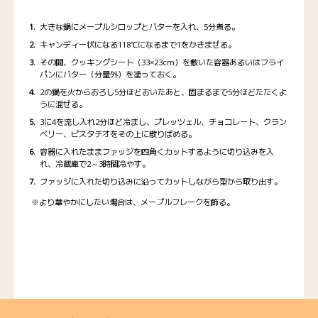
大きな鍋にメープルシロップとバターを入れ、5分煮る。
キャンディー状になる118℃になるまで1をかきまぜる。
その間、クッキングシート（33×23cm）を敷いた容器あるいはフライ
パンにバター（分量外）を塗っておく。
2の鍋を火からおろし5分ほどおいたあと、固まるまで5分ほどたたくよ
うに混ぜる。
3に4を流し入れ2分ほど冷まし、プレッツェル、チョコレート、クラン
ベリー、ピスタチオをその上に散りばめる。
容器に入れたままファッジを四角くカットするように切り込みを入
れ、冷蔵庫で2～3時間冷やす。
ファッジに入れた切り込みに沿ってカットしながら型から取り出す。
※より華やかにしたい場合は、メープルフレークを飾る。