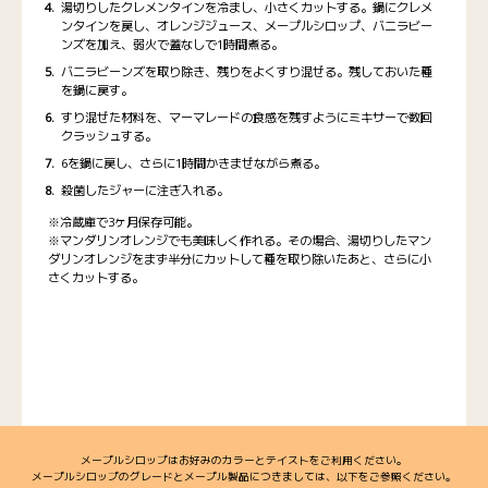
湯切りしたクレメンタインを冷まし、小さくカットする。鍋にクレメ
ンタインを戻し、オレンジジュース、メープルシロップ、バニラビー
ンズを加え、弱火で蓋なしで1時間煮る。
バニラビーンズを取り除き、残りをよくすり混ぜる。残しておいた種
を鍋に戻す。
すり混ぜた材料を、マーマレードの食感を残すようにミキサーで数回
クラッシュする。
6を鍋に戻し、さらに1時間かきまぜながら煮る。
殺菌したジャーに注ぎ入れる。
※冷蔵庫で3ヶ月保存可能。
※マンダリンオレンジでも美味しく作れる。その場合、湯切りしたマン
ダリンオレンジをまず半分にカットして種を取り除いたあと、さらに小
さくカットする。
メープルシロップはお好みのカラーとテイストをご利用ください。
メープルシロップのグレードとメープル製品につきましては、以下をご参照ください。