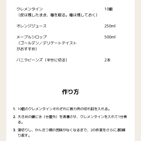
クレメンタイン
10個
（皮は残したまま、種を取る。種は残しておく）
オレンジジュース
250ml
メープルシロップ
500ml
（ゴールデン／デリケートテイスト
がおすすめ）
バニラビーンズ（半分に切る）
2本
作り方
10個のクレメンタインそれぞれに数カ所の切れ目を入れる。
大きめの鍋に水（分量外）を沸騰させ、クレメンタインを入れて1分煮
る。
湯切りし、かんきつ類の苦味がなくなるまで、2の作業をさらに2回繰
り返す。