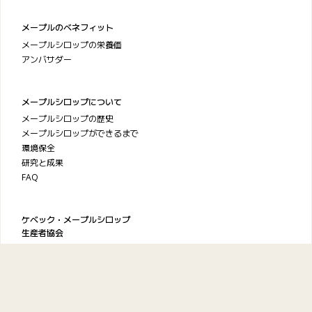
メープルのベネフィット
メープルシロップの栄養価
アンバサダー
メープルシロップについて
メープルシロップの歴史
メープルシロップができるまで
環境保全
研究と成果
FAQ
ケベック・メープルシロップ
生産者協会
お問い合わせ
プライバシーポリシー
利用規約