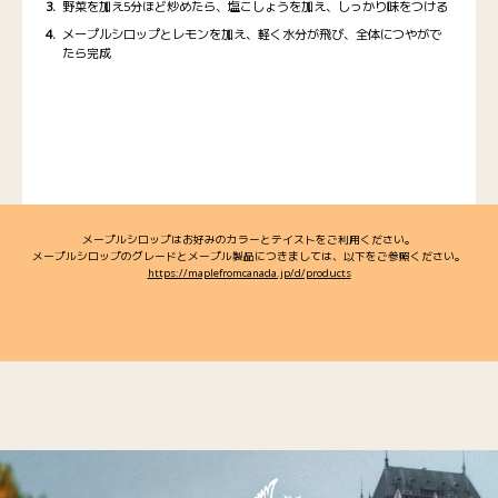
野菜を加え5分ほど炒めたら、塩こしょうを加え、しっかり味をつける
メープルシロップとレモンを加え、軽く水分が飛び、全体につやがで
たら完成
メープルシロップはお好みのカラーとテイストをご利用ください。
メープルシロップのグレードとメープル製品につきましては、以下をご参照ください。
https://maplefromcanada.jp/d/products