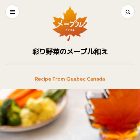
彩り野菜のメープル和え
Recipe From Quebec Canada