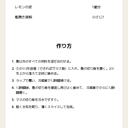
レモンの皮
1個分
粗挽き胡椒
小さじ1
作り方
魚以外のすべての材料を混ぜ合わせる。
①の1/3を容器（できればガラス製）に入れ、魚の切り身を置く。2/3
を上から加えて全体に絡める。
ラップで覆い、冷蔵庫で12時間漬ける。
12時間後、魚の切り身を裏返し再びよく絡めて、 冷蔵庫でさらに12時
間置く。
マスの切り身を冷水ですすぐ。
軽く水気を取り、薄くスライスして完成。