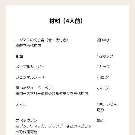
材料（4人前）
ニジマスの切り身（骨・皮付き）
約900g
※鮭でも代用可
粗塩
1/2カップ
メープルシュガー
1カップ
フェンネルシード
小さじ1
砕いたジュニパーベリー
小さじ1
※ローズマリーの枝やカルダモンでも代用可
ディル
1束、みじん
切り
ケベックジン
89ml
※ジン、ウォッカ、ブランデーなどのスピリッ
ツで代用可能