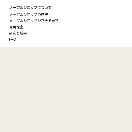
メープルシロップについて
メープルシロップの歴史
メープルシロップができるまで
環境保全
研究と成果
FAQ
ケベック・メープルシロップ
生産者協会
お問い合わせ
プライバシーポリシー
利用規約
© 2026