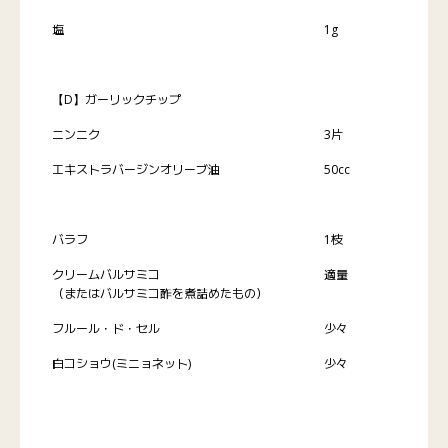
塩
1g
【D】ガーリックチップ
ニンニク
3片
エキストラバージンオリーブ油
50cc
バラフ
1枝
クリームバルサミコ
適量
（またはバルサミコ酢を煮詰めたもの）
フルール・ド・セル
少々
白コショウ(ミニョネット)
少々