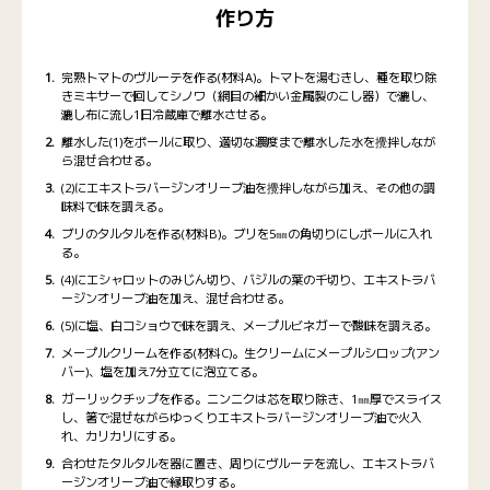
作り方
完熟トマトのヴルーテを作る(材料A)。トマトを湯むきし、種を取り除
きミキサーで回してシノワ（網目の細かい金属製のこし器）で漉し、
漉し布に流し1日冷蔵庫で離水させる。
離水した(1)をボールに取り、適切な濃度まで離水した水を攪拌しなが
ら混ぜ合わせる。
(2)にエキストラバージンオリーブ油を攪拌しながら加え、その他の調
味料で味を調える。
ブリのタルタルを作る(材料B)。ブリを5㎜の角切りにしボールに入れ
る。
(4)にエシャロットのみじん切り、バジルの葉の千切り、エキストラバ
ージンオリーブ油を加え、混ぜ合わせる。
(5)に塩、白コショウで味を調え、メープルビネガーで酸味を調える。
メープルクリームを作る(材料C)。生クリームにメープルシロップ(アン
バー)、塩を加え7分立てに泡立てる。
ガーリックチップを作る。ニンニクは芯を取り除き、1㎜厚でスライス
し、箸で混ぜながらゆっくりエキストラバージンオリーブ油で火入
れ、カリカリにする。
合わせたタルタルを器に置き、周りにヴルーテを流し、エキストラバ
ージンオリーブ油で縁取りする。