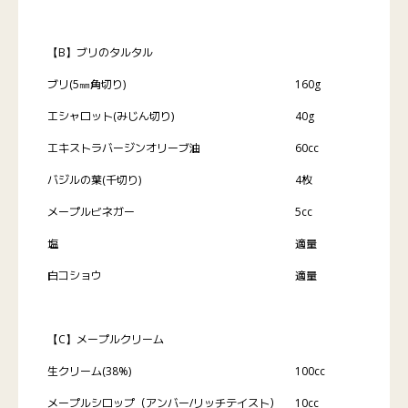
【B】ブリのタルタル
ブリ(5㎜角切り)
160g
エシャロット(みじん切り)
40g
エキストラバージンオリーブ油
60cc
バジルの葉(千切り)
4枚
メープルビネガー
5cc
塩
適量
白コショウ
適量
【C】メープルクリーム
生クリーム(38%)
100cc
メープルシロップ（アンバー/リッチテイスト）
10cc