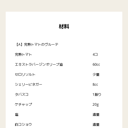
材料
【A】完熟トマトのヴルーテ
完熟トマト
4コ
エキストラバージンオリーブ油
60cc
セロリソルト
少量
シェリービネガー
8cc
タバスコ
1振り
ケチャップ
20g
塩
適量
白コショウ
適量