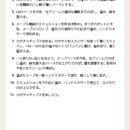
い金属製のこし器)で漉しベースとする。
(4)のベースを牛乳・生クリームで適切な濃度までのばし、温め、味を
調える。
メープル風味のエミュルションを作る(材料B)。手つきのポットに牛
乳、メープルシロップ、塩を入れ湯煎で70℃位まで温め、ハンドミキ
サーで泡を作る。
カボチャチップスを作る。カボチャをスライサーを使って薄くスライ
スし、140～160℃位の油でゆっくりパリパリに揚げ、油を切り、軽く
塩をふる。
一人前120cc位になるよう、スープベースを牛乳、生クリームでのば
し温め、味を調える(ベースの仕上がりでのばし量を調整する。目安は
牛乳3:生クリーム1の割合)。
温めたスープを一度ハンドミキサーで混ぜ、軽くして器に流す。
エミュルションを70℃位に温め、ハンドミキサーで泡立て、ふんわり
(9)の上にのせる。
カボチャチップスをあしらう。