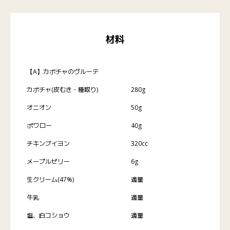
材料
【A】カボチャのヴルーテ
カボチャ(皮むき・種取り)
280g
オニオン
50g
ポワロー
40g
チキンブイヨン
320cc
メープルゼリー
6g
生クリーム(47%)
適量
牛乳
適量
塩、白コショウ
適量