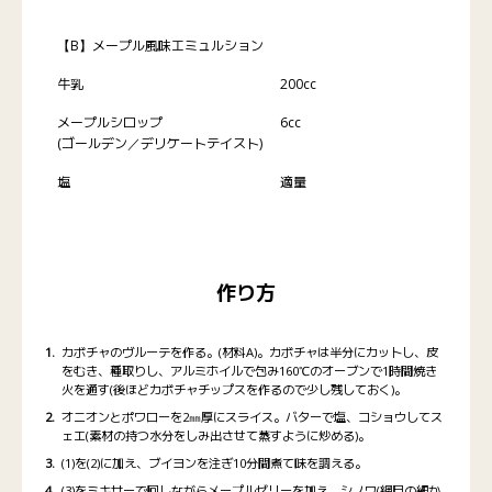
【B】メープル風味エミュルション
牛乳
200cc
メープルシロップ
6cc
(ゴールデン／デリケートテイスト)
塩
適量
作り方
カボチャのヴルーテを作る。(材料A)。カボチャは半分にカットし、皮
をむき、種取りし、アルミホイルで包み160℃のオーブンで1時間焼き
火を通す(後ほどカボチャチップスを作るので少し残しておく)。
オニオンとポワローを2㎜厚にスライス。バターで塩、コショウしてス
ェエ(素材の持つ水分をしみ出させて蒸すように炒める)。
(1)を(2)に加え、ブイヨンを注ぎ10分間煮て味を調える。
(3)をミキサーで回しながらメープルゼリーを加え、シノワ(網目の細か