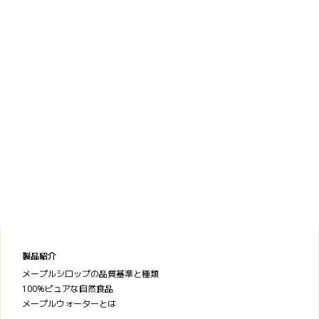
製品紹介
メープルシロップの品質基準と種類
100%ピュアな自然食品
メープルウォーターとは