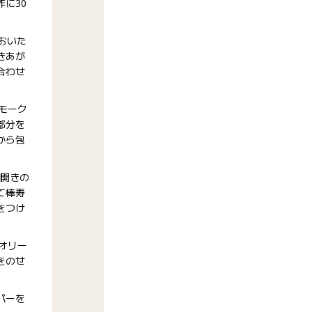
に30
おいた
きあが
合わせ
スモーク
部分を
から包
音開きの
て棒寿
をつけ
ンオリー
をのせ
パーを