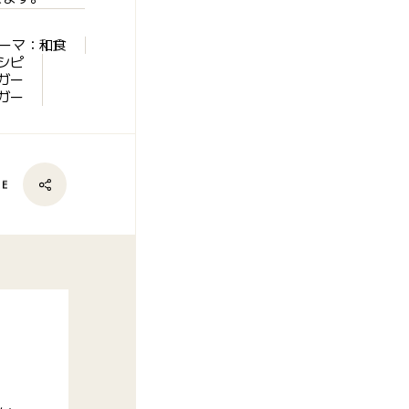
ーマ：和食
シピ
ガー
ガー
RE