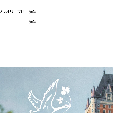
ジンオリーブ油
適量
適量