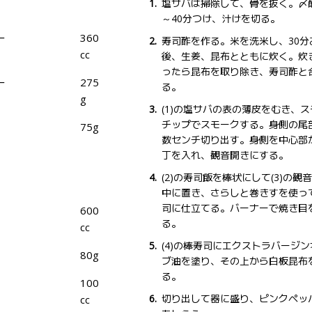
塩サバは掃除して、骨を抜く。〆酢
～40分つけ、汁けを切る。
ー
360
寿司酢を作る。米を洗米し、30分
cc
後、生姜、昆布とともに炊く。炊
ったら昆布を取り除き、寿司酢と
ー
275
る。
g
(1)の塩サバの表の薄皮をむき、
チップでスモークする。身側の尾
75g
数センチ切り出す。身側を中心部
丁を入れ、観音開きにする。
(2)の寿司飯を棒状にして(3)の観
中に置き、さらしと巻きすを使っ
司に仕立てる。バーナーで焼き目
600
る。
cc
(4)の棒寿司にエクストラバージ
80g
ブ油を塗り、その上から白板昆布
る。
100
切り出して器に盛り、ピンクペッ
cc