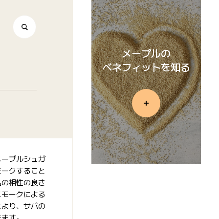
メープルの
ベネフィットを知る
メープルシュガ
モークすること
品の相性の良さ
スモークによる
により、サバの
きます。