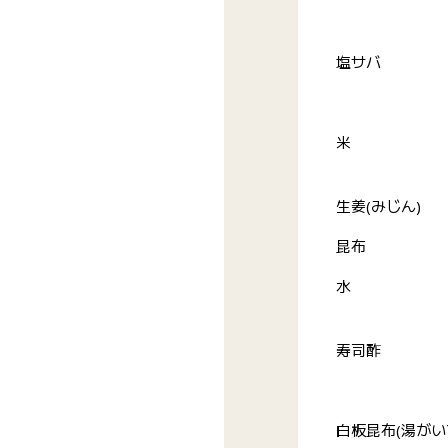
塩サバ
米
生姜(みじん)
昆布
水
寿司酢
白板昆布(湯が