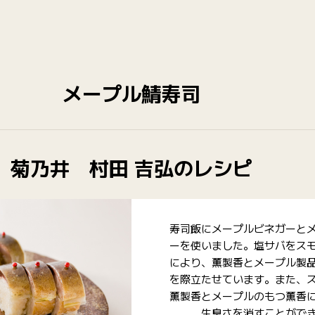
メープル鯖寿司
菊乃井 村田 吉弘のレシピ
寿司飯にメープルビネガーと
ーを使いました。塩サバをス
により、薫製香とメープル製
を際立たせています。また、
薫製香とメープルのもつ薫香
生臭さを消すことがで