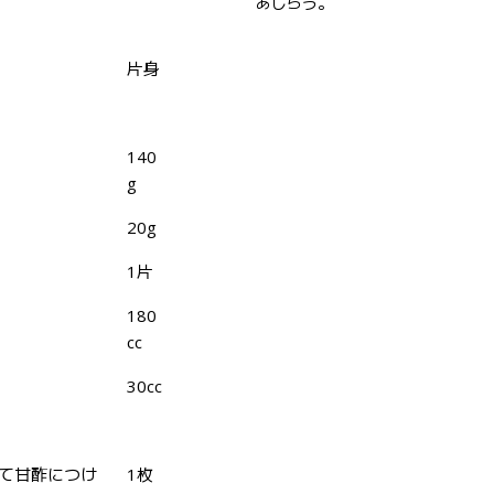
あしらう。
片身
140
g
20g
1片
180
cc
30cc
いて甘酢につけ
1枚