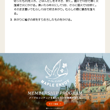
切ったもの)を入れ、ごはんだしをそそぎ、炊く。強火で10分で沸く火
加減で火にかける。沸いたら中火にして5分、さらに弱火で5分炊く。
そのまま置いてむらし15分で炊きあがり。むらしの際に銀杏を加え
る。
あがりに柚子の皮をすりおろしたものをかける。