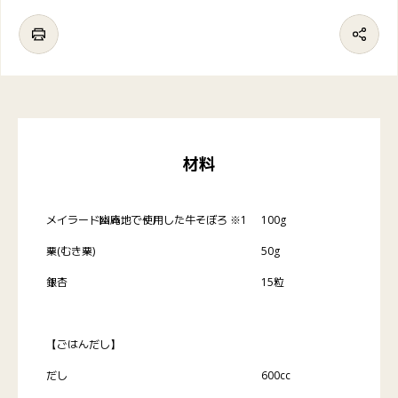
材料
メイラード幽庵地で使用した牛そぼろ ※1
100g
栗(むき栗)
50g
銀杏
15粒
【ごはんだし】
だし
600cc