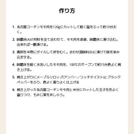
作り方
名古屋コーチンモモ肉を120gにカットして軽く塩をふって約10分お
く。
味噌床(A)の材料を全て合わせて、モモ肉を直接、味噌床に漬け込む。
出来れば一晩漬ける。
鶏卵を半熟にボイルして皮をむく。合わせ調味料(B)に漬けて味を染み
込ませる。
味噌床を軽く水洗いしたモモ肉を、180℃のオーブンで約15分色よく焼
き上げる。
焼き上がりにメープルシロップ(アンバー／リッチテイスト)とブラック
ペッパーをふり、色よく香りよく仕上げる
焼き上がった名古屋コーチンモモ肉と半分にカットした玉子を形よく
盛りつけ、もみじ葉をあしらう。