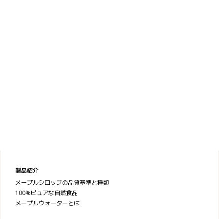
製品紹介
メープルシロップの品質基準と種類
100%ピュアな自然食品
メープルウォーターとは