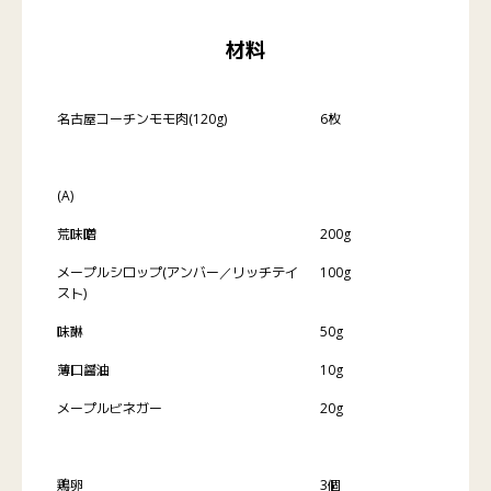
材料
名古屋コーチンモモ肉(120g)
6枚
(A)
荒味噌
200g
メープルシロップ(アンバー／リッチテイ
100g
スト)
味醂
50g
薄口醤油
10g
メープルビネガー
20g
鶏卵
3個