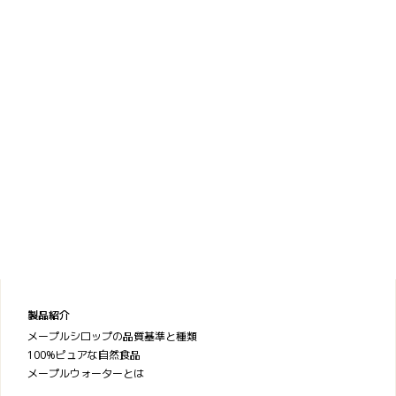
製品紹介
メープルシロップの品質基準と種類
100%ピュアな自然食品
メープルウォーターとは