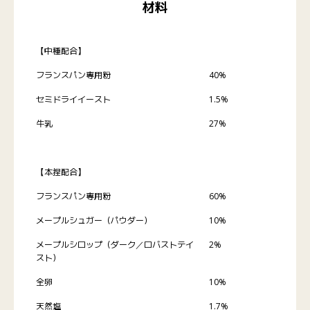
材料
【中種配合】
フランスパン専用粉
40%
セミドライイースト
1.5%
牛乳
27%
【本捏配合】
フランスパン専用粉
60%
メープルシュガー（パウダー）
10%
メープルシロップ（ダーク／ロバストテイ
2%
スト）
全卵
10%
天然塩
1.7%