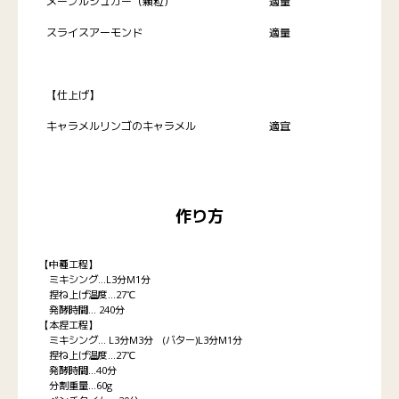
メープルシュガー（顆粒）
適量
スライスアーモンド
適量
【仕上げ】
キャラメルリンゴのキャラメル
適宜
作り方
【中種工程】
ミキシング…L3分M1分
捏ね上げ温度…27℃
発酵時間… 240分
【本捏工程】
ミキシング… L3分M3分 (バター)L3分M1分
捏ね上げ温度…27℃
発酵時間…40分
分割重量…60g