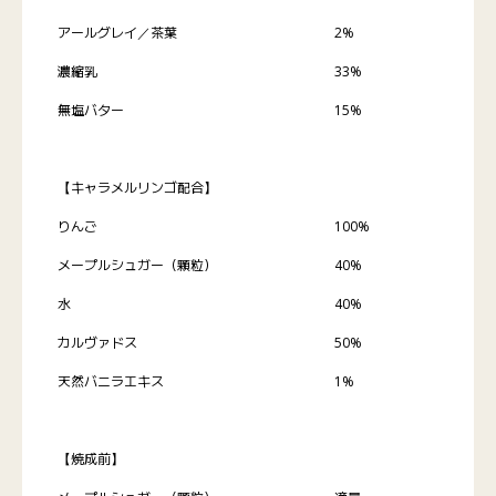
アールグレイ／茶葉
2%
濃縮乳
33%
無塩バター
15%
【キャラメルリンゴ配合】
りんご
100%
メープルシュガー（顆粒）
40%
水
40%
カルヴァドス
50%
天然バニラエキス
1%
【焼成前】