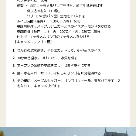
ベンチタイム… 20分
成型…生地にキャラメルリンゴを挟み、縦に生地を伸ばす
切り込みを入れて編む
シリコンの食パン型に生地を2つ入れる
ホイロ時間（条件）…（36℃／78%） 60分
焼成前処理… メープルシュガーとスライスアーモンドをかける
焼成時間（条件）…（上火：200℃／下火：230℃）25分
仕上げ…キャラメルリンゴのキャラメルをかける
【キャラメルリンゴ工程】
りんごの皮を剥き、半分にカットして、6～7㎜スライス
30分ほど塩水につけてから、水気を切る
オーブンの余熱で空焼きにし、セミドライにする
鍋に水を入れ、セミドライにしたリンゴを10分程漬ける
その鍋に、メープルシュガー、リンゴリキュール、天然バニラエキス
を入れて、キャラメリゼする