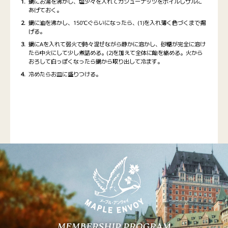
鍋にお湯を沸かし、塩少々を入れてカシューナッツをボイルしザルに
あげておく。
鍋に油を沸かし、150℃ぐらいになったら、(1)を入れ薄く色づくまで揚
げる。
鍋にAを入れて弱火で時々混ぜながら静かに溶かし、砂糖が完全に溶け
たら中火にして少し煮詰める。(2)を加えて全体に飴を絡める。火から
おろして白っぽくなったら鍋から取り出して冷ます。
冷めたらお皿に盛りつける。