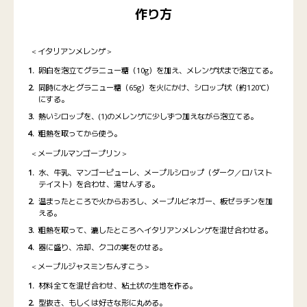
作り方
＜イタリアンメレンゲ＞
卵白を泡立てグラニュー糖（10g）を加え、メレンゲ状まで泡立てる。
同時に水とグラニュー糖（65g）を火にかけ、シロップ状（約120℃）
にする。
熱いシロップを、(1)のメレンゲに少しずつ加えながら泡立てる。
粗熱を取ってから使う。
＜メープルマンゴープリン＞
水、牛乳、マンゴーピューレ、メープルシロップ（ダーク／ロバスト
テイスト）を合わせ、湯せんする。
温まったところで火からおろし、メープルビネガー、板ゼラチンを加
える。
粗熱を取って、漉したところへイタリアンメレンゲを混ぜ合わせる。
器に盛り、冷却、クコの実をのせる。
＜メープルジャスミンちんすこう＞
材料全てを混ぜ合わせ、粘土状の生地を作る。
型抜き、もしくは好きな形に丸める。