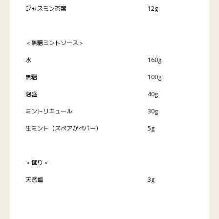
ジャスミン茶葉
12g
＜黒糖ミントソース＞
水
160g
黒糖
100g
泡盛
40g
ミントリキュール
30g
生ミント（スペアかペパー）
5g
＜飾り＞
天然塩
3g