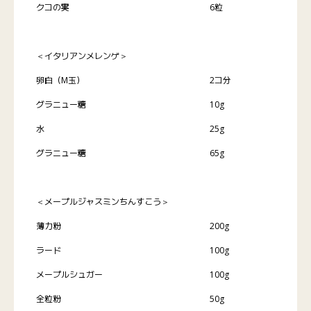
クコの実
6粒
＜イタリアンメレンゲ＞
卵白（M玉）
2コ分
グラニュー糖
10g
水
25g
グラニュー糖
65g
＜メープルジャスミンちんすこう＞
薄力粉
200g
ラード
100g
メープルシュガー
100g
全粒粉
50g