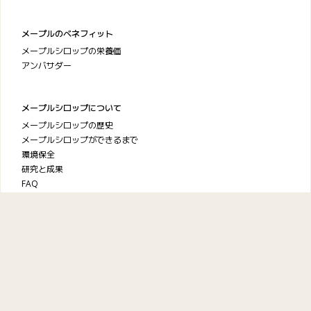
メープルのベネフィット
メープルシロップの栄養価
アンバサダー
メープルシロップについて
メープルシロップの歴史
メープルシロップができるまで
環境保全
研究と成果
FAQ
ケベック・メープルシロップ
生産者協会
お問い合わせ
プライバシーポリシー
利用規約