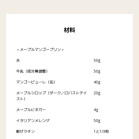
材料
＜メープルマンゴープリン＞
水
50g
牛乳（成分無調整）
50g
マンゴーピューレ（缶）
40g
メープルシロップ（ダーク／ロバストテイ
20g
スト）
メープルビネガー
4g
イタリアンメレンゲ
50g
板ゼラチン
1と1/3枚