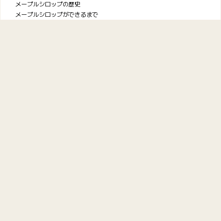
メープルシロップの歴史
メープルシロップができるまで
環境保全
研究と成果
FAQ
ケベック・メープルシロップ
生産者協会
お問い合わせ
プライバシーポリシー
利用規約
© 2026
Maple from Canada