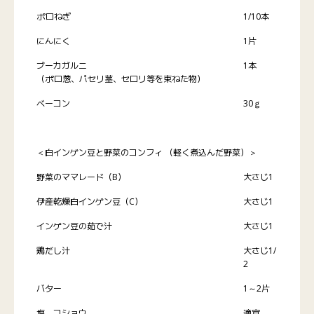
ポロねぎ
1/10本
にんにく
1片
ブーカガルニ
1本
（ポロ葱、パセリ茎、セロリ等を束ねた物）
ベーコン
30ｇ
＜白インゲン豆と野菜のコンフィ （軽く煮込んだ野菜）＞
野菜のママレード（B）
大さじ1
伊産乾燥白インゲン豆（C）
大さじ1
インゲン豆の茹で汁
大さじ1
鶏だし汁
大さじ1/
2
バター
1～2片
塩、コショウ
適宜