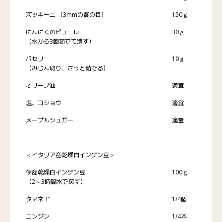
ズッキーニ （3mmの賽の目）
150ｇ
にんにくのピューレ
30ｇ
（水から3回茹でて潰す）
パセリ
10ｇ
（みじん切り、さっと茹でる）
オリーブ油
適宜
塩、コショウ
適宜
メープルシュガー
適量
＜イタリア産乾燥白インゲン豆＞
伊産乾燥白インゲン豆
100ｇ
（2～3時間水で戻す）
タマネギ
1/4個
ニンジン
1/4本