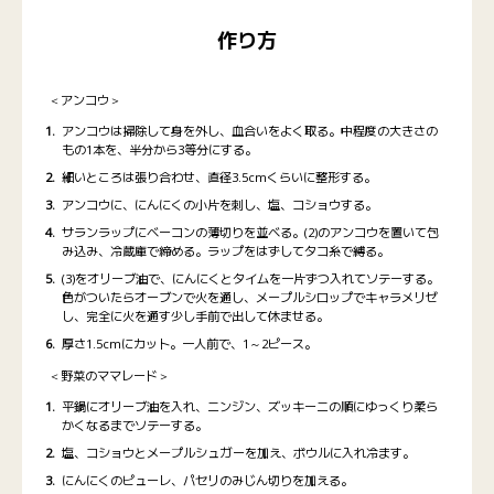
作り方
＜アンコウ＞
アンコウは掃除して身を外し、血合いをよく取る。中程度の大きさの
もの1本を、半分から3等分にする。
細いところは張り合わせ、直径3.5cmくらいに整形する。
アンコウに、にんにくの小片を刺し、塩、コショウする。
サランラップにベーコンの薄切りを並べる。(2)のアンコウを置いて包
み込み、冷蔵庫で締める。ラップをはずしてタコ糸で縛る。
(3)をオリーブ油で、にんにくとタイムを一片ずつ入れてソテーする。
色がついたらオーブンで火を通し、メープルシロップでキャラメリゼ
し、完全に火を通す少し手前で出して休ませる。
厚さ1.5cmにカット。一人前で、1～2ピース。
＜野菜のママレード＞
平鍋にオリーブ油を入れ、ニンジン、ズッキーニの順にゆっくり柔ら
かくなるまでソテーする。
塩、コショウとメープルシュガーを加え、ボウルに入れ冷ます。
にんにくのピューレ、パセリのみじん切りを加える。