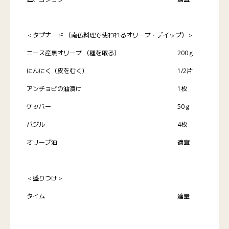
＜タプナード （南仏料理で使われるオリーブ・デイップ）＞
ニース産黒オリーブ （種を取る）
200ｇ
にんにく（皮をむく）
1/2片
アンチョビの油漬け
1枚
ケッパー
50ｇ
バジル
4枚
オリーブ油
適宜
＜盛りつけ＞
タイム
適量