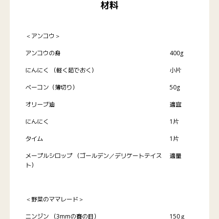
材料
＜アンコウ＞
アンコウの身
400g
にんにく （軽く茹でおく）
小片
ベーコン（薄切り）
50g
オリーブ油
適宜
にんにく
1片
タイム
1片
メープルシロップ （ゴールデン／デリケートテイス
適量
ト）
＜野菜のママレード＞
ニンジン （3mmの賽の目）
150ｇ