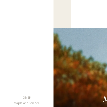
QMSP
Maple and Science