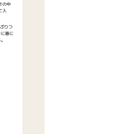
その中
て入
っぷりつ
ちに器に
る。