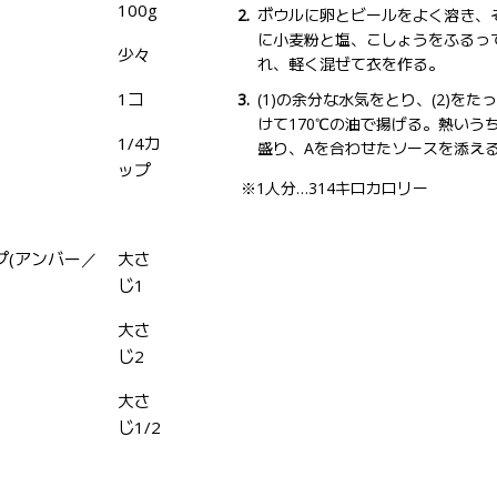
100g
ボウルに卵とビールをよく溶き、
に小麦粉と塩、こしょうをふるっ
少々
れ、軽く混ぜて衣を作る。
1コ
(1)の余分な水気をとり、(2)をた
けて170℃の油で揚げる。熱いう
1/4カ
盛り、Aを合わせたソースを添え
ップ
※1人分…314キロカロリー
プ(アンバー／
大さ
じ1
大さ
じ2
大さ
じ1/2