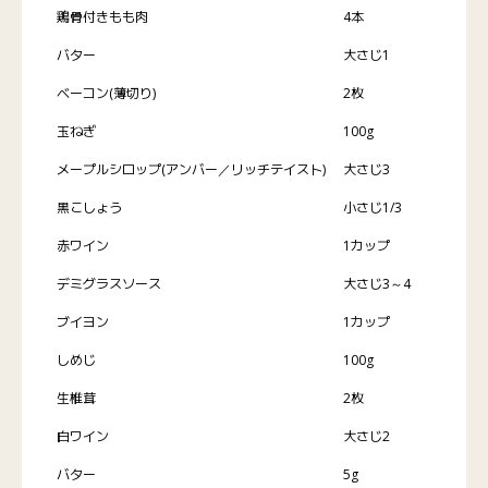
鶏骨付きもも肉
4本
バター
大さじ1
ベーコン(薄切り)
2枚
玉ねぎ
100g
メープルシロップ(アンバー／リッチテイスト)
大さじ3
黒こしょう
小さじ1/3
赤ワイン
1カップ
デミグラスソース
大さじ3～4
ブイヨン
1カップ
しめじ
100g
生椎茸
2枚
白ワイン
大さじ2
バター
5g