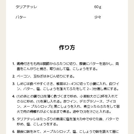
タリアテッレ
60ｇ
バター
少々
作り方
鶏骨付きもも肉は関節からふたつに切り、厚鍋にバターを溶かし、両
面をこんがりと焼き、取り出して塩、こしょうをする。
ベーコン、玉ねぎはみじん切りにする。
しめじは食べやすくさき、椎茸は2～4つに切って小鍋に入れ、白ワイ
ン、バター、塩、こしょうを加えてふたをして 2～3分蒸し煮にする。
(1)のあとの鍋で(2)を薄く色づくまで炒め、小麦粉大さじ2杯を入れて
さらに炒め、(1)を戻し入れる。赤ワイン、デミグラソース、ブイヨ
ン、メー プルシロップと黒こしょうを入れ、煮立ったらふたをして弱
火で肉の骨離れがよくなるまで煮る。途中で(3)を汁ごと入れる。
タリアテッレはたっぷりの熱湯に塩を加えた中でゆでた後、バターで
炒め、塩、こしょうをする。
最後に味をみて、メープルシロップ、塩、こしょうで味を調えて器に