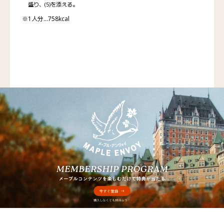
盛り、(5)を添える。
※1人分…758kcal