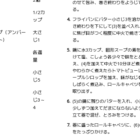
のせて包み、巻き終わりをようじ
る。
1/2カ
フライパンにバター小さじ3を溶
ップ
き終わりを下にして(3)を並べ入
プ（アンバー
大さ
に焦げ目がつく程度に中火で焼き
ト）
じ1
る。
鍋に水3カップ、固形スープの素
各適
けて塩、こしょう各少々で味をと
量
え、(4)を加えて中火で10分ほど
やわらかく煮えたらトマトピュー
小さ
ープルシロップを加え、味がなじ
じ5
しばらく煮込み、ロールキャベツ
取り出す。
小さ
じ3～
(5)の鍋に残りのバターを入れ、
4
少しずつ加えてだまにならないよ
立て器で混ぜ、とろみをつける。
器に盛ったロールキャベツに、(6
をたっぷりかける。