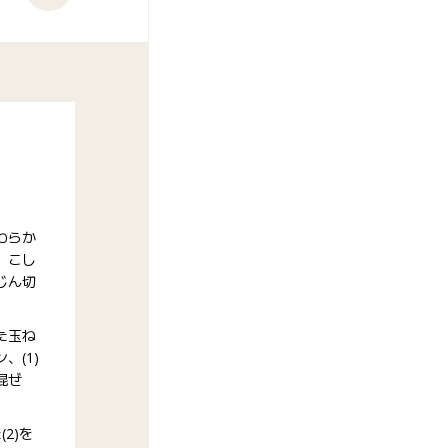
わらか
、こし
じん切
た玉ね
、(1)
混ぜ
2)を