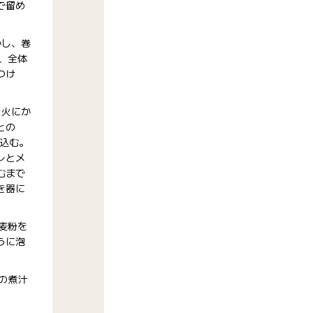
で留め
かし、巻
れ、全体
つけ
を火にか
との
煮込む。
レとメ
むまで
を器に
小麦粉を
うに泡
)の煮汁