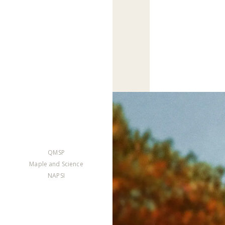
QMSP
Maple and Science
NAPSI