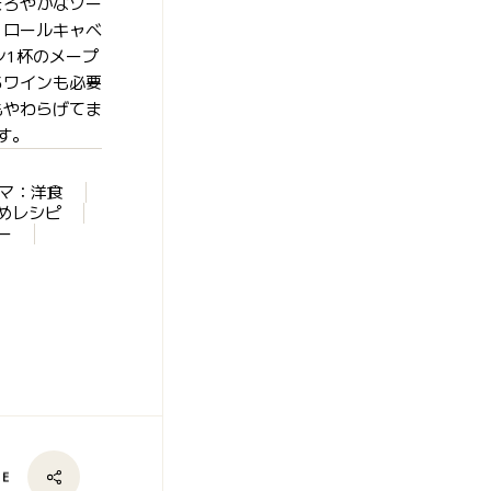
まろやかなソー
、ロールキャベ
ン1杯のメープ
るワインも必要
もやわらげてま
す。
マ：洋食
めレシピ
ー
RE