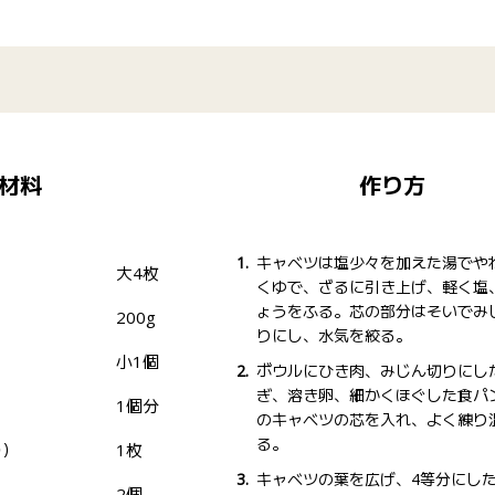
材料
作り方
キャベツは塩少々を加えた湯でや
大4枚
くゆで、ざるに引き上げ、軽く塩
ょうをふる。芯の部分はそいでみ
200g
りにし、水気を絞る。
小1個
ボウルにひき肉、みじん切りにし
ぎ、溶き卵、細かくほぐした食パン
1個分
のキャベツの芯を入れ、よく練り
る。
り）
1枚
キャベツの葉を広げ、4等分にした(
2個