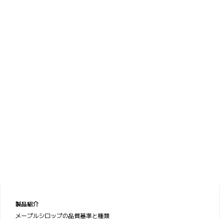
製品紹介
メープルシロップの品質基準と種類