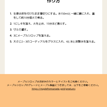
作り方
生姜は皮を付けたまま薄切りにする。水150mlと一緒に鍋に入れ、蓋
をして約10分弱火で煮る。
1にしそを加え、火を止め、15分ほど蒸らす。
ザルで濾す。
3にメープルシロップを加える。
大さじ2～3のコーディアルをグラスに入れ、4と氷と炭酸水を加える。
メープルシロップはお好みのカラーとテイストをご利用ください。
メープルシロップのグレードとメープル製品につきましては、以下をご参照ください。
https://maplefromcanada.jp/d/products