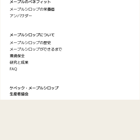
メープルのベネフィット
メープルシロップの栄養価
アンバサダー
メープルシロップについて
メープルシロップの歴史
メープルシロップができるまで
環境保全
研究と成果
FAQ
ケベック・メープルシロップ
生産者協会
お問い合わせ
プライバシーポリシー
利用規約