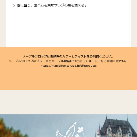
器に盛り、生ハムを乗せサラダの葉を添える。
メープルシロップはお好みのカラーとテイストをご利用ください。
メープルシロップのグレードとメープル製品につきましては、以下をご参照ください。
https://maplefromcanada.jp/d/products