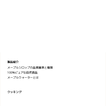
製品紹介
メープルシロップの品質基準と種類
100%ピュアな自然食品
メープルウォーターとは
クッキング