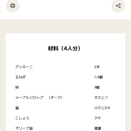
材料（4人分）
ズッキーニ
2本
玉ねぎ
1/4個
卵
4個
メープルシロップ （ダーク）
大さじ１
塩
小さじ3/4
こしょう
少々
オリーブ油
適量