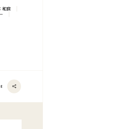
：和食
ー
RE