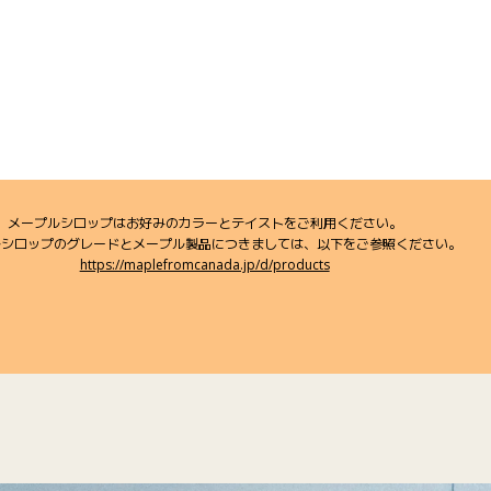
メープルシロップはお好みのカラーとテイストをご利用ください。
ルシロップのグレードとメープル製品につきましては、以下をご参照ください。
https://maplefromcanada.jp/d/products