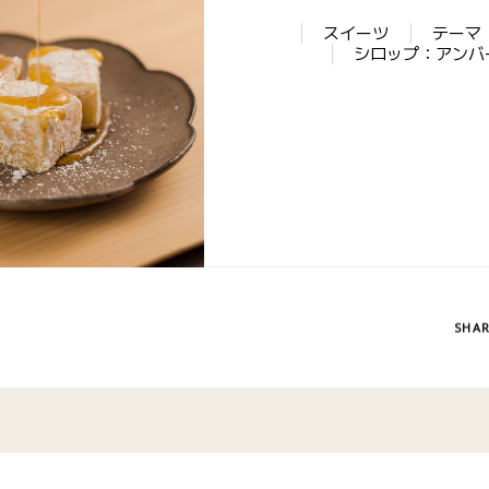
スイーツ
テーマ
シロップ：アンバ
SHA