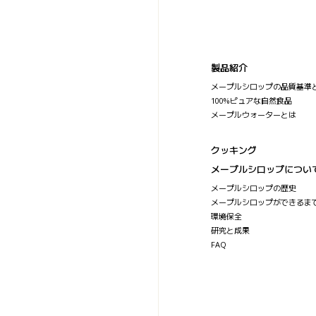
製品紹介
メープルシロップの品質基準
100%ピュアな自然食品
メープルウォーターとは
クッキング
メープルシロップについ
メープルシロップの歴史
メープルシロップができるま
環境保全
研究と成果
FAQ