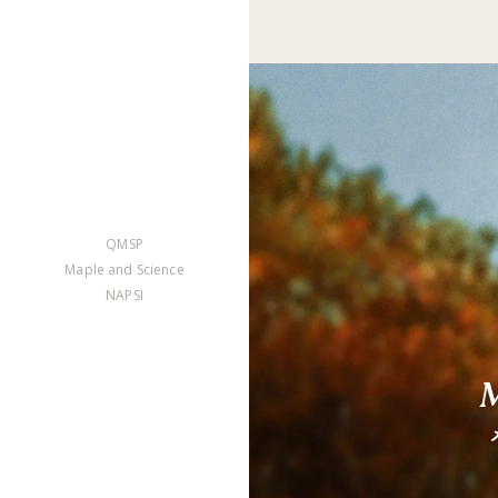
QMSP
Maple and Science
NAPSI