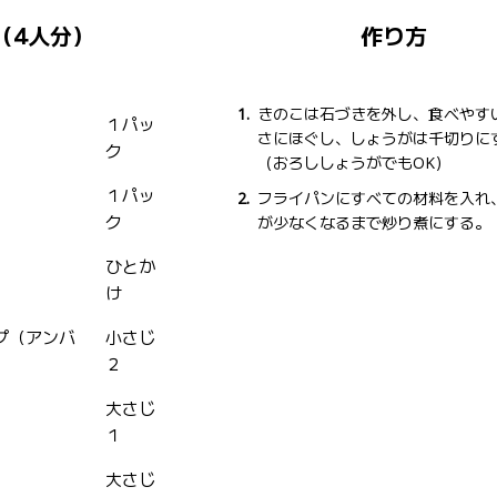
（4人分）
作り方
きのこは石づきを外し、食べやす
１パッ
さにほぐし、しょうがは千切りに
ク
（おろししょうがでもOK）
１パッ
フライパンにすべての材料を入れ
ク
が少なくなるまで炒り煮にする。
ひとか
け
プ（アンバ
小さじ
２
大さじ
１
大さじ