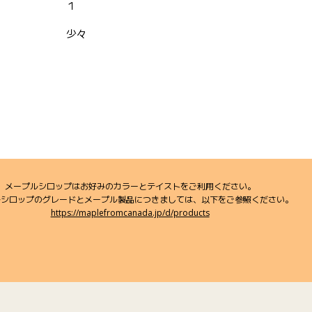
１
）
少々
メープルシロップはお好みのカラーとテイストをご利用ください。
ルシロップのグレードとメープル製品につきましては、以下をご参照ください。
https://maplefromcanada.jp/d/products