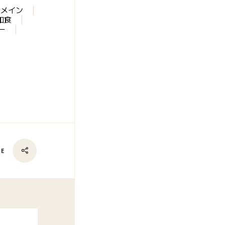
メイン
和食
ー
RE