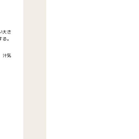
い大き
する。
、汁気