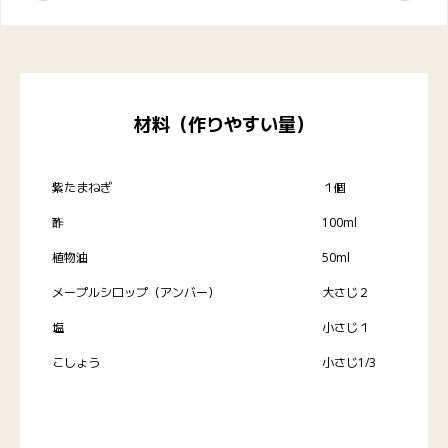
材料（作りやすい量）
紫たまねぎ
１個
酢
100ml
植物油
50ml
メープルシロップ（アンバー）
大さじ２
塩
小さじ１
こしょう
小さじ1/3