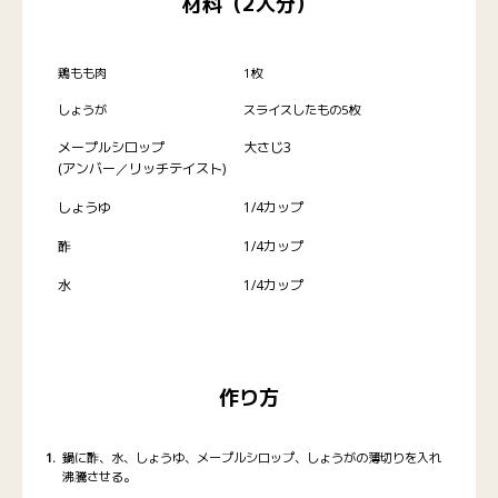
材料（2人分）
鶏もも肉
1枚
しょうが
スライスしたもの5枚
メープルシロップ
大さじ3
(アンバー／リッチテイスト)
しょうゆ
1/4カップ
酢
1/4カップ
水
1/4カップ
作り方
鍋に酢、水、しょうゆ、メープルシロップ、しょうがの薄切りを入れ
沸騰させる。