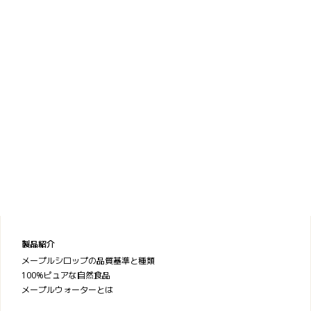
製品紹介
メープルシロップの品質基準と種類
100%ピュアな自然食品
メープルウォーターとは