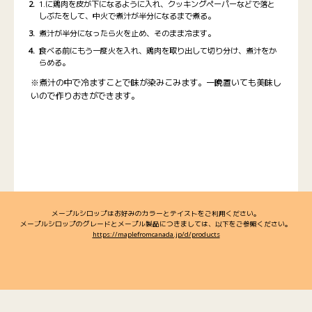
1.に鶏肉を皮が下になるように入れ、クッキングペーパーなどで落と
しぶたをして、中火で煮汁が半分になるまで煮る。
煮汁が半分になったら火を止め、そのまま冷ます。
食べる前にもう一度火を入れ、鶏肉を取り出して切り分け、煮汁をか
らめる。
※煮汁の中で冷ますことで味が染みこみます。一晩置いても美味し
いので作りおきができます。
メープルシロップはお好みのカラーとテイストをご利用ください。
メープルシロップのグレードとメープル製品につきましては、以下をご参照ください。
https://maplefromcanada.jp/d/products