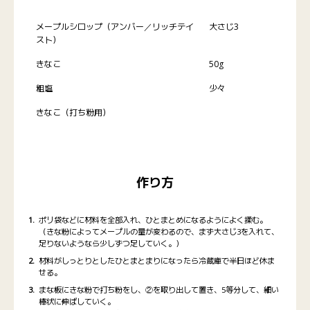
メープルシロップ（アンバー／リッチテイ
大さじ3
スト）
きなこ
50g
粗塩
少々
きなこ（打ち粉用）
作り方
ポリ袋などに材料を全部入れ、ひとまとめになるようによく揉む。
（きな粉によってメープルの量が変わるので、まず大さじ3を入れて、
足りないようなら少しずつ足していく。）
材料がしっとりとしたひとまとまりになったら冷蔵庫で半日ほど休ま
せる。
まな板にきな粉で打ち粉をし、②を取り出して置き、5等分して、細い
棒状に伸ばしていく。