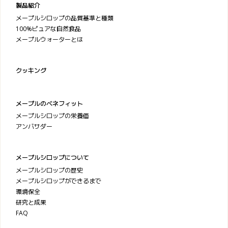
製品紹介
メープルシロップの品質基準と種類
100%ピュアな自然食品
メープルウォーターとは
クッキング
メープルのベネフィット
メープルシロップの栄養価
アンバサダー
メープルシロップについて
メープルシロップの歴史
メープルシロップができるまで
環境保全
研究と成果
FAQ