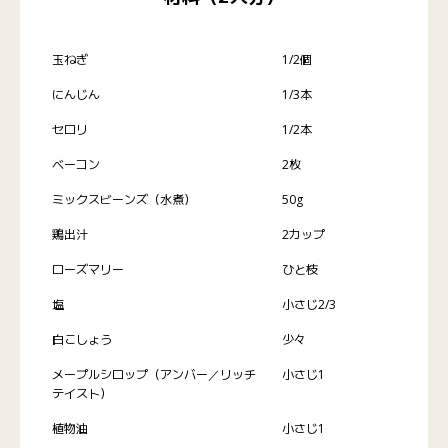
玉ねぎ
1/2個
にんじん
1/3本
セロリ
1/2本
ベーコン
2枚
ミックスビーンズ（水煮）
50g
鶏出汁
2カップ
ローズマリー
ひと枝
塩
小さじ2/3
白こしょう
少々
メープルシロップ（アンバー／リッチ
小さじ1
テイスト）
植物油
小さじ1