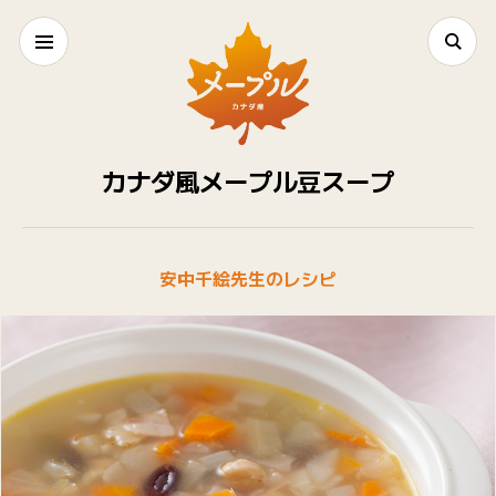
カナダ風メープル豆スープ
安中千絵先生のレシピ