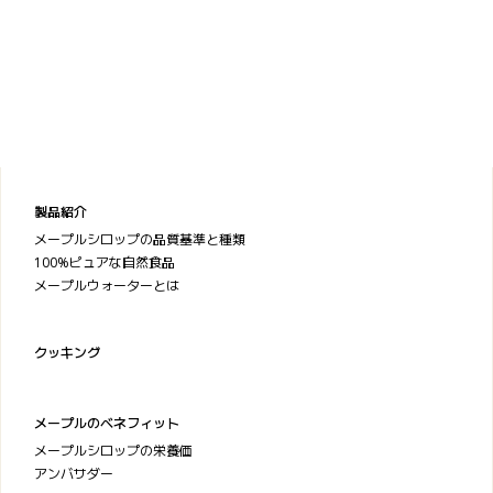
製品紹介
メープルシロップの品質基準と種類
100%ピュアな自然食品
メープルウォーターとは
クッキング
メープルのベネフィット
メープルシロップの栄養価
アンバサダー