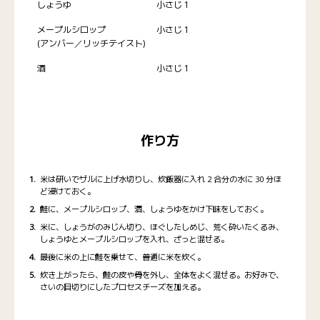
しょうゆ
小さじ 1
メープルシロップ
小さじ 1
(アンバー／リッチテイスト)
酒
小さじ 1
作り方
米は研いでザルに上げ水切りし、炊飯器に入れ 2 合分の水に 30 分ほ
ど浸けておく。
鮭に、メープルシロップ、酒、しょうゆをかけ下味をしておく。
米に、しょうがのみじん切り、ほぐしたしめじ、荒く砕いたくるみ、
しょうゆとメープルシロップを入れ、ざっと混ぜる。
最後に米の上に鮭を乗せて、普通に米を炊く。
炊き上がったら、鮭の皮や骨を外し、全体をよく混ぜる。お好みで、
さいの目切りにしたプロセスチーズを加える。