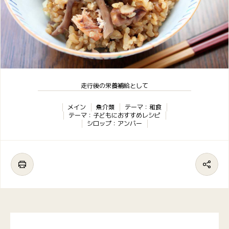
走行後の栄養補給として
メイン
魚介類
テーマ：和食
テーマ：子どもにおすすめレシピ
シロップ：アンバー