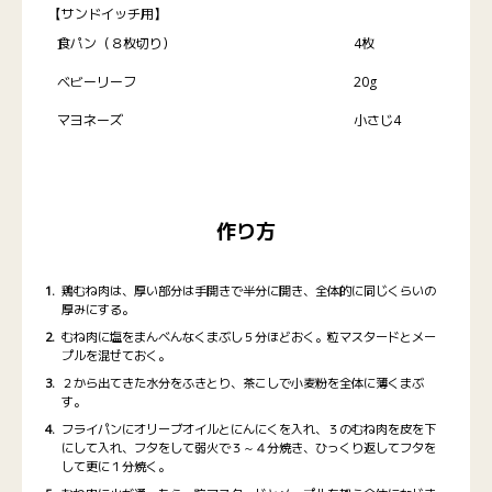
【サンドイッチ用】
食パン（８枚切り）
4枚
ベビーリーフ
20g
マヨネーズ
小さじ4
作り方
鶏むね肉は、厚い部分は手開きで半分に開き、全体的に同じくらいの
厚みにする。
むね肉に塩をまんべんなくまぶし５分ほどおく。粒マスタードとメー
プルを混ぜておく。
２から出てきた水分をふきとり、茶こしで小麦粉を全体に薄くまぶ
す。
フライパンにオリーブオイルとにんにくを入れ、３のむね肉を皮を下
にして入れ、フタをして弱火で３～４分焼き、ひっくり返してフタを
して更に１分焼く。