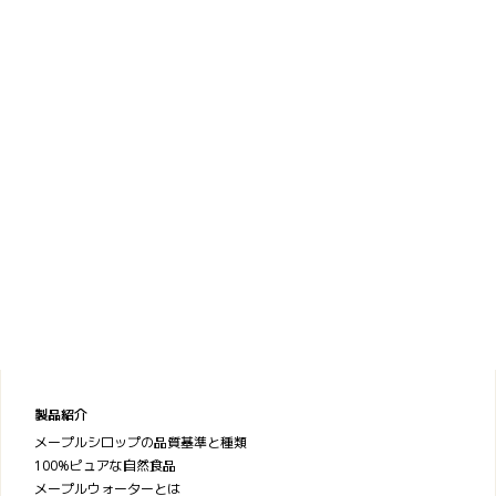
製品紹介
メープルシロップの品質基準と種類
100%ピュアな自然食品
メープルウォーターとは