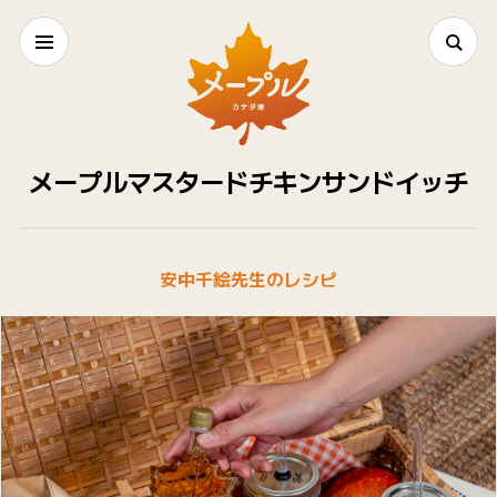
メープルマスタードチキンサンドイッチ
安中千絵先生のレシピ