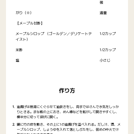
強
がり（※）
適量
【メープル甘酢】
メープルシロップ （ゴールデン／デリケートテ
1/2カップ
イスト）
米酢
1/2カップ
塩
小さじ
作り方
油揚げは熱湯にくぐらせて油抜きをし、両手ではさんで水気をしっか
りときる。まな板の上におき、めん棒などを転がして開きやすくし、
横半分に切って袋状に開く。
鍋に竹の皮を敷き、その上に1の油揚げを並べ入れる。だし汁、酒、メ
ープルシロップ、しょうゆを入れて落としぶたをし、弱めの中火で汁