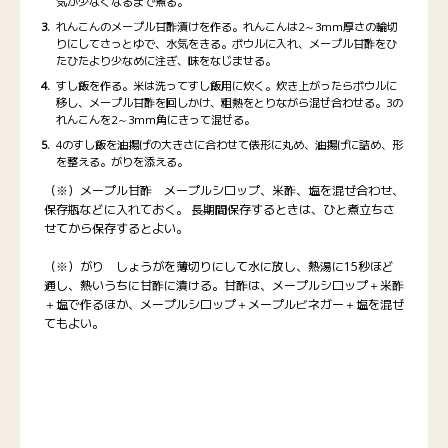
気が少なくなるまで煮る。
れんこんのメープル甘酢漬けを作る。れんこんは2～3mm厚さの輪切
りにしてさっとゆで、水気をきる。ボウルに入れ、メープル甘酢をひ
たひたより少なめに注ぎ、味をなじませる。
すし飯を作る。米は洗ってすし飯用に炊く。炊き上がったらボウルに
移し、メープル甘酢を回しかけ、粗熱をとりながら混ぜ合わせる。3の
れんこんを2～3mm角にきって混ぜる。
4のすし飯を油揚げの大きさに合わせて俵形に丸め、油揚げに詰め、形
を整える。がりを添える。
（※）メープル甘酢 メープルシロップ、米酢、塩を混ぜ合わせ、
保存瓶などに入れておく。 長期間保存するときは、ひと煮立ちさ
せてから保存するとよい。
（※）がり しょうがを薄切りにして水に放し、熱湯に15秒ほど
通し、熱いうちに甘酢に漬ける。甘酢は、メープルシロップ＋米酢
＋塩で作るほか、メープルシロップ＋メープルビネガー＋塩を混ぜ
てもよい。