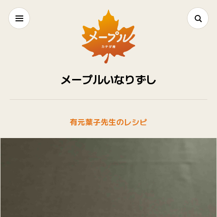
メープルいなりずし
有元葉子先生のレシピ