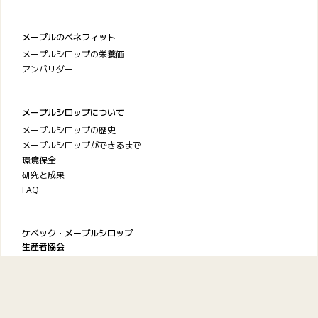
メープルのベネフィット
メープルシロップの栄養価
アンバサダー
メープルシロップについて
メープルシロップの歴史
メープルシロップができるまで
環境保全
研究と成果
FAQ
ケベック・メープルシロップ
生産者協会
お問い合わせ
プライバシーポリシー
利用規約