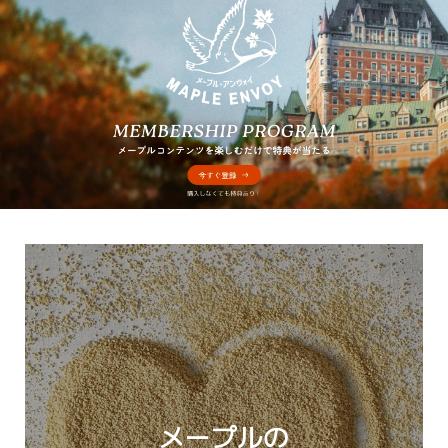
メープルの