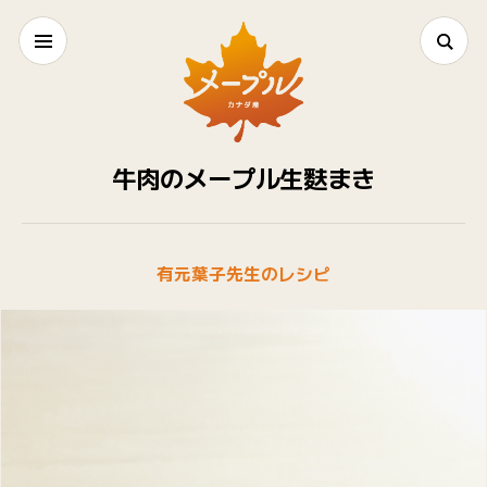
牛肉のメープル生麩まき
有元葉子先生のレシピ