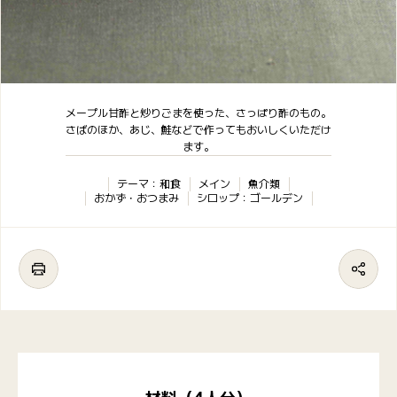
メープル甘酢と炒りごまを使った、さっぱり酢のもの。
さばのほか、あじ、鮭などで作ってもおいしくいただけ
ます。
テーマ：和食
メイン
魚介類
おかず・おつまみ
シロップ：ゴールデン
材料（4人分）