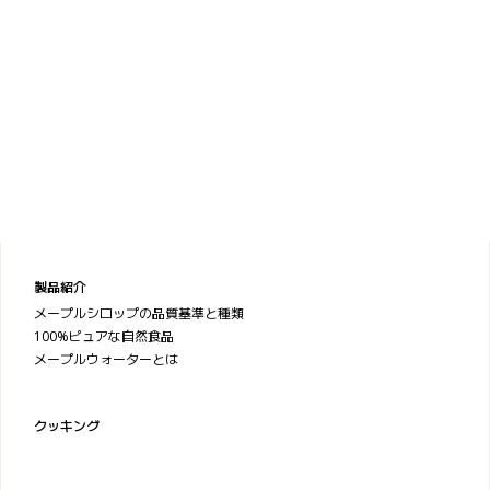
製品紹介
メープルシロップの品質基準と種類
100%ピュアな自然食品
メープルウォーターとは
クッキング