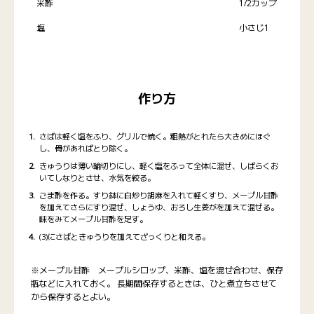
米酢
1/2カップ
塩
小さじ1
作り方
さばは軽く塩をふり、グリルで焼く。粗熱がとれたら大きめにほぐ
し、骨があればとり除く。
きゅうりは薄い輪切りにし、軽く塩をふって全体に混ぜ、しばらくお
いてしなりとさせ、水気を絞る。
ごま酢を作る。すり鉢に白炒り胡麻を入れて軽くすり、メープル甘酢
を加えてさらにすり混ぜ、しょうゆ、おろし生姜がを加えて混ぜる。
味をみてメープル甘酢を足す。
(3)にさばときゅうりを加えてざっくりと和える。
※メープル甘酢 メープルシロップ、米酢、塩を混ぜ合わせ、保存
瓶などに入れておく。 長期間保存するときは、ひと煮立ちさせて
から保存するとよい。