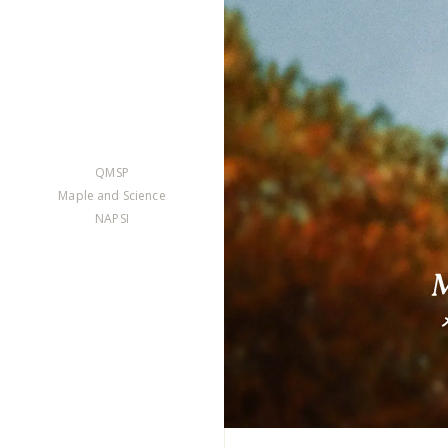
QMSP
Maple and Science
NAPSI