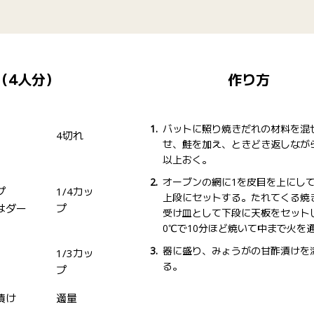
（4人分）
作り方
バットに照り焼きだれの材料を混
4切れ
せ、鮭を加え、ときどき返しながら
以上おく。
】
オーブンの網に1を皮目を上にし
プ
1/4カッ
上段にセットする。たれてくる焼
はダー
プ
受け皿として下段に天板をセットし
0℃で10分ほど焼いて中まで火を
器に盛り、みょうがの甘酢漬けを
1/3カッ
る。
プ
漬け
適量