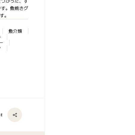
をつかった、す
です。魚焼きグ
です。
魚介類
み
ー
ク
RE