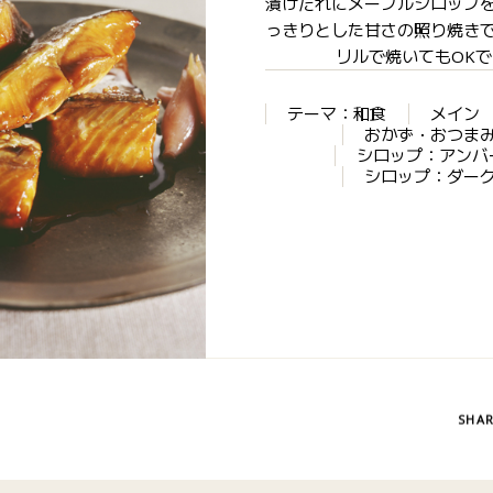
漬けだれにメープルシロップ
っきりとした甘さの照り焼き
リルで焼いてもOK
テーマ：和食
メイン
おかず・おつま
シロップ：アンバ
シロップ：ダー
SHA