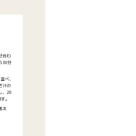
ぜ合わ
30分
て並べ、
き汁の
、20
通す。
添え