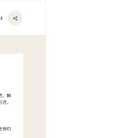
RE
き、斜
おき、
を合わ