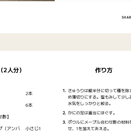
SHA
（2人分）
作り方
きゅうりは縦半分に切って種を除
2本
め薄切りにする。塩もみして少し
水気をしっかりと絞る。
6本
かにの足は適当にほぐす。
せ酢】
ボウルにメープル合わせ酢の材料
プ（アンバ
小さじ1
せ、1を加えてあえる。