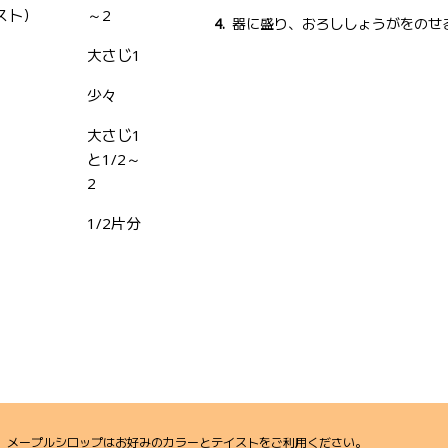
スト）
～2
器に盛り、おろししょうがをのせ
大さじ1
少々
大さじ1
と1/2～
2
1/2片分
メープルシロップはお好みのカラーとテイストをご利用ください。