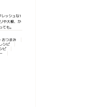
フレッシュな1
ロリや大根、か
っても。
・おつまみ
レシピ
シピ
ー