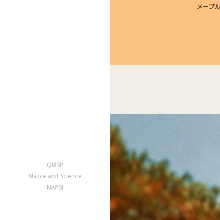
メープ
QMSP
Maple and Science
NAPSI