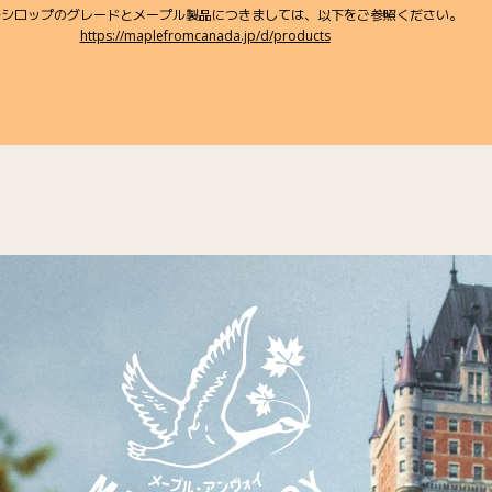
ルシロップのグレードとメープル製品につきましては、以下をご参照ください。
https://maplefromcanada.jp/d/products