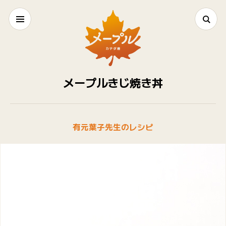
メープルきじ焼き丼
有元葉子先生のレシピ