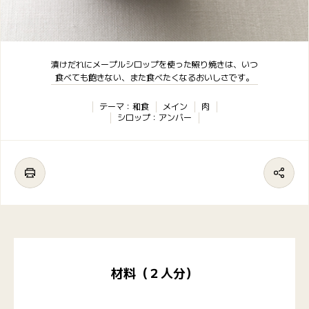
漬けだれにメープルシロップを使った照り焼きは、いつ
食べても飽きない、また食べたくなるおいしさです。
テーマ：和食
メイン
肉
シロップ：アンバー
材料（２人分）