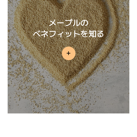
メープルの
ベネフィットを知る