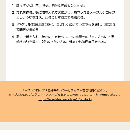
鶏肉はひと口大に切る。長ねぎは筒切りにする。
たれを作る。鍋に酒を入れて火にかけ、煮立ったらメープルシロップ
としょうゆを加え、とろりとするまで煮詰める。
1をグリルまたは網に並べ、香ばしく焼いて中まで火を通し、2に加え
て味をからめる。
器にご飯を入れ、焼きのりを散らし、3の半量をのせる。さらにご飯、
焼きのりを重ね、残りの3をのせる。好みで七味唐辛子をふる。
メープルシロップはお好みのカラーとテイストをご利用ください。
メープルシロップのグレードとメープル製品につきましては、以下をご参照ください。
https://maplefromcanada.jp/d/products