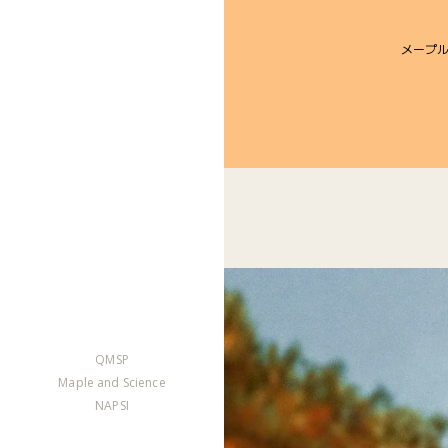
メープ
QMSP
Maple and Science
NAPSI