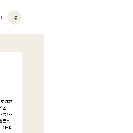
RE
またはさ
べる。
りの1を
表面を
、1日以