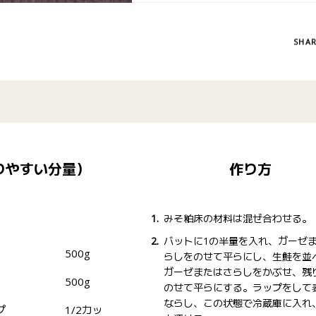
SHA
りやすい分量）
作り方
みそ粕床の材料は混ぜ合わせる。
バットに1の半量を入れ、ガーゼ
500g
らしをのせて平らにし、生鮭を並
ガーゼまたはさらしをかぶせ、残
500g
のせて平らにする。ラップをして
ならし、この状態で冷蔵庫に入れ
プ
1/2カッ