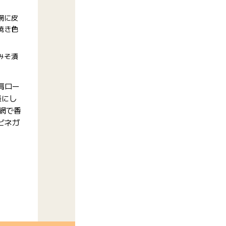
網に皮
焼き色
。
みそ漬
肩ロー
様にし
網で香
ビネガ