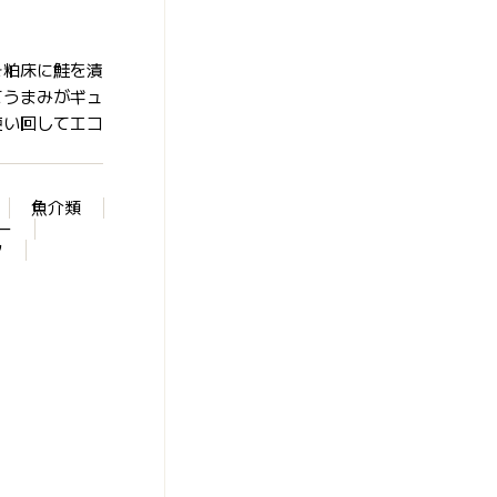
そ粕床に鮭を漬
てうまみがギュ
使い回してエコ
魚介類
ー
ク