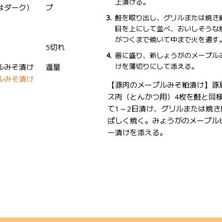
上漬ける。
はダーク）
プ
鮭を取り出し、グリルまたは焼き
目を上にして並べ、おいしそうな
がつくまで焼いて中まで火を通す
5切れ
器に盛り、新しょうがのメープル
けを薄切りにして添える。
ルみそ漬け
適量
ルみそ漬け
【豚肉のメープルみそ粕漬け】豚
ス肉（とんかつ用）4枚を鮭と同
て1～2日漬け、グリルまたは焼き
ばしく焼く。みょうがのメープル
ー漬けを添える。