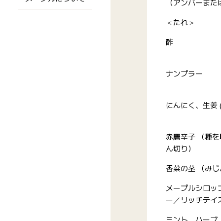
（アンバーまた
＜たれ＞
酢
ナンプラー
にんにく、生姜 
赤唐辛子 （種
ん切り）
香菜の茎 （み
メープルシロッ
ー／リッチテイ
ミント、ハーブ