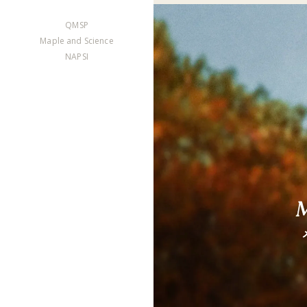
QMSP
Maple and Science
NAPSI