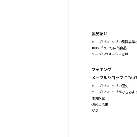
製品紹介
メープルシロップの品質基準
100%ピュアな自然食品
メープルウォーターとは
クッキング
メープルシロップについ
メープルシロップの歴史
メープルシロップができるま
環境保全
研究と成果
FAQ