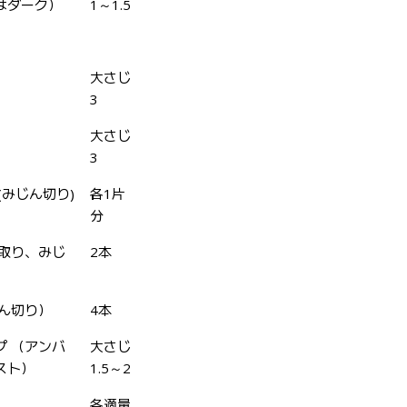
はダーク）
1～1.5
大さじ
3
大さじ
3
(みじん切り)
各1片
分
を取り、みじ
2本
じん切り）
4本
プ （アンバ
大さじ
スト）
1.5～2
各適量