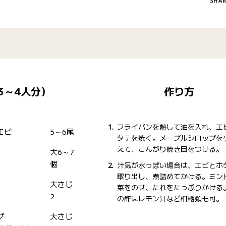
SHA
3～4人分）
作り方
フライパンを熱して油を入れ、エ
エビ
5～6尾
タテを焼く。メープルシロップを
えて、こんがり焼き目をつける。
大6～7
個
汁気が水っぽい場合は、エビとホ
取り出し、煮詰めてかける。ミン
大さじ
菜をのせ、たれをたっぷりかける
2
の酢はレモン汁など柑橘類も可。
プ
大さじ