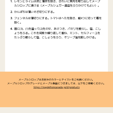
レモンとライムは皮と薄皮を除き、きれいに果肉を取り出してメープ
ルシロップに漬ける（メープルシュガー適宜をふりかけてもよい）。
かんぱちは薄いそぎ切りにする。
フェンネルは薄切りにする。トマトはへたを除き、縦4つに切って種を
除く。
器に(3)、(1)を盛って(2)をのせ、あさつき、パセリを散らし、塩、こし
ょうをふる。これを何度か繰り返して重ね、ミント、セルフィーユを
たっぷり散らして塩、こしょうをふり、オリーブ油を回しかける。
メープルシロップはお好みのカラーとテイストをご利用ください。
メープルシロップのグレードとメープル製品につきましては、以下をご参照ください。
https://maplefromcanada.jp/d/products