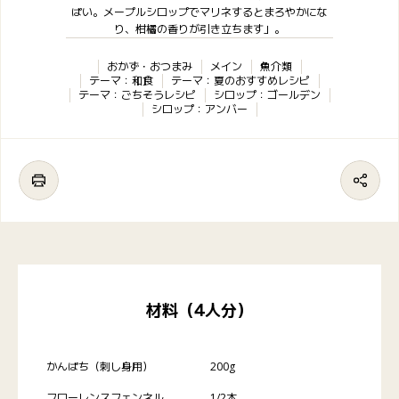
ぱい。メープルシロップでマリネするとまろやかにな
り、柑橘の香りが引き立ちます」。
おかず・おつまみ
メイン
魚介類
テーマ：和食
テーマ：夏のおすすめレシピ
テーマ：ごちそうレシピ
シロップ：ゴールデン
シロップ：アンバー
材料（4人分）
かんぱち（刺し身用）
200g
フローレンスフェンネル
1/2本