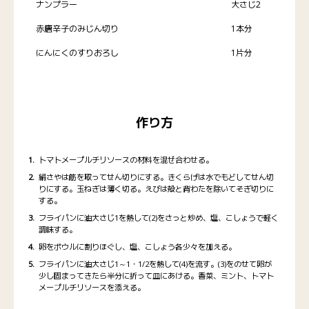
ナンプラー
大さじ2
赤唐辛子のみじん切り
1本分
にんにくのすりおろし
1片分
作り方
トマトメープルチリソースの材料を混ぜ合わせる。
絹さやは筋を取ってせん切りにする。きくらげは水でもどしてせん切
りにする。玉ねぎは薄く切る。えびは殻と背わたを除いてそぎ切りに
する。
フライパンに油大さじ1を熱して(2)をさっと炒め、塩、こしょうで軽く
調味する。
卵をボウルに割りほぐし、塩、こしょう各少々を加える。
フライパンに油大さじ1～1・1/2を熱して(4)を流す。(3)をのせて卵が
少し固まってきたら半分に折って皿にあける。香菜、ミント、トマト
メープルチリソースを添える。