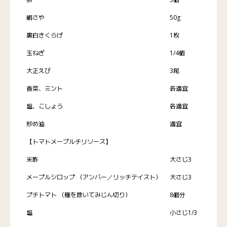
絹さや
50g
裏白きくらげ
1枚
玉ねぎ
1/4個
大正えび
3尾
香菜、ミント
各適宜
塩、こしょう
各適宜
炒め油
適宜
【トマトメープルチリソース】
米酢
大さじ3
メープルシロップ （アンバー／リッチテイスト）
大さじ3
プチトマト （種を除いてみじん切り）
8個分
塩
小さじ1/3