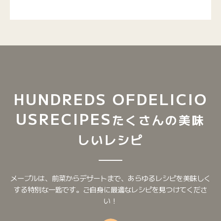
HUNDREDS OF
DELICIO
US
RECIPES
たくさんの美味
しいレシピ
メープルは、前菜からデザートまで、あらゆるレシピを美味しく
する特別な一匙です。ご自身に最適なレシピを見つけてくださ
い！