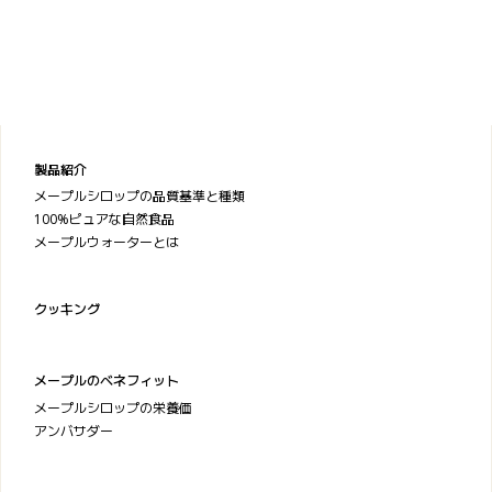
製品紹介
メープルシロップの品質基準と種類
100%ピュアな自然食品
メープルウォーターとは
クッキング
メープルのベネフィット
メープルシロップの栄養価
アンバサダー