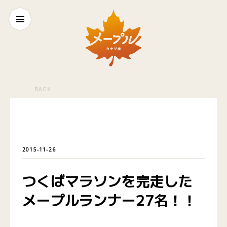
BACK
2015-11-26
つくばマラソンを完走した
メープルランナー27名！！