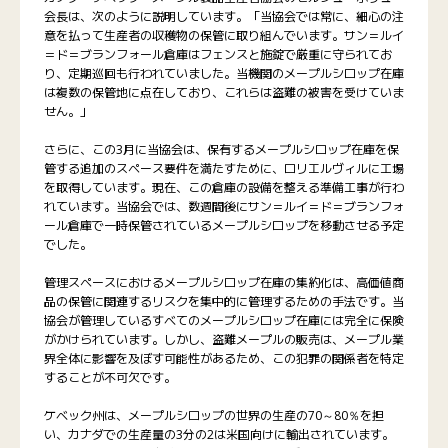
会長は、次のように説明しています。「当協会では常に、細心の注
意を払って生産者の収穫物の保管に取り組んでいます。サン＝ルイ
＝ド＝ブランフォール倉庫はフェンスと施錠で厳重に守られてお
り、定期巡回も行われていました。当機関のメープルシロップ在庫
は複数の保管地に点在しており、これらは盗難の被害を受けていま
せん。」
さらに、この3月に当協会は、保有するメープルシロップ在庫を保
管する追加のスペース要件を満たすために、ロリエルヴィルに工場
を取得しています。現在、この倉庫の設備を整える準備工事が行わ
れています。当協会では、数週間後にサン＝ルイ＝ド＝ブランフォ
ール倉庫で一時保管されているメープルシロップを移動させる予定
でした。
管理スペースにおけるメープルシロップ在庫の集約化は、高価値商
品の保管に関連するリスクを集中的に管理するための手法です。当
協会が管理しているすべてのメープルシロップ在庫には完全に保険
がかけられています。しかし、盗難メープルの販売は、メープル業
界全体に影響を及ぼす可能性があるため、この犯罪の関係者を特定
することが不可欠です。
ケベック州は、メープルシロップの世界の生産の70～80％を担
い、カナダでの生産量の3分の2は米国向けに輸出されています。