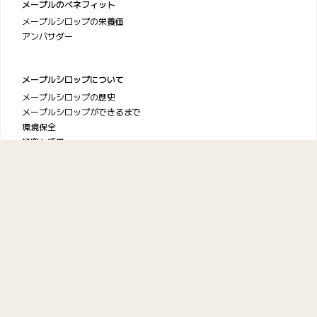
メープルのベネフィット
メープルシロップの栄養価
アンバサダー
メープルシロップについて
メープルシロップの歴史
メープルシロップができるまで
環境保全
研究と成果
FAQ
ケベック・メープルシロップ
生産者協会
お問い合わせ
プライバシーポリシー
利用規約