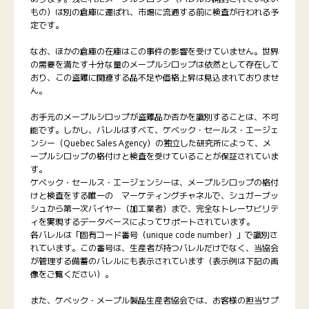
もの）は別の倉庫に運ばれ、市場に流通する前に検査が行われる予
定です。
なお、ほかの倉庫の在庫はこの事件の影響を受けていません。世界
の需要を満たす十分な量のメープルシロップは依然として存在して
おり、この盗難に関連する品不足や価格上昇は見込まれておりませ
ん。
お手元のメープルシロップが盗難品か否かを識別することは、不可
能です。しかし、バレルはすべて、ケベック・セールス・エージェ
ンシー（Quebec Sales Agency）の独立した研究所によって、メ
ープルシロップの格付けと検査を受けていることが保証されていま
す。
ケベック・セールス・エージェンシーは、メープルシロップの格付
けと検査をする唯一の マーケティングチャネルで、シュガーブッ
シュから第一次バイヤー（加工業者）まで、完全なトレーサビリテ
ィを実現するデータベースによってサポートされています。
各バレルは「固有コード番号（unique code number）」で識別さ
れています。この番号は、生産者が持つバレルだけでなく、当協会
が管理する備蓄のバレルにも表示されています（表示例は下記の画
像をご覧ください）。
また、ケベック・メープル製品生産者協会では、お客様の担当サプ