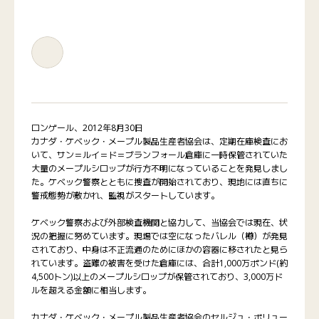
ロンゲール、2012年8月30日
カナダ・ケベック・メープル製品生産者協会は、定期在庫検査にお
いて、サン＝ルイ＝ド＝ブランフォール倉庫に一時保管されていた
大量のメープルシロップが行方不明になっていることを発見しまし
た。ケベック警察とともに捜査が開始されており、現地には直ちに
警戒態勢が敷かれ、監視がスタートしています。
ケベック警察および外部検査機関と協力して、当協会では現在、状
況の把握に努めています。現場では空になったバレル（樽）が発見
されており、中身は不正流通のためにほかの容器に移されたと見ら
れています。盗難の被害を受けた倉庫には、合計1,000万ポンド(約
4,500トン)以上のメープルシロップが保管されており、3,000万ド
ルを超える金額に相当します。
カナダ・ケベック・メープル製品生産者協会のセルジュ・ボリュー