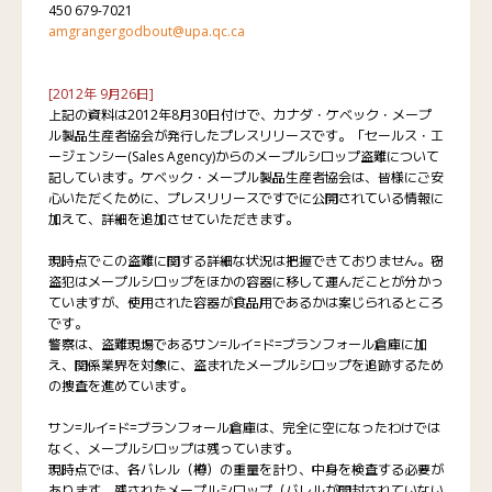
450 679-7021
amgrangergodbout@upa.qc.ca
[2012年 9月26日]
上記の資料は2012年8月30日付けで、カナダ・ケベック・メープ
ル製品生産者協会が発行したプレスリリースです。「セールス・エ
ージェンシー(Sales Agency)からのメープルシロップ盗難について
記しています。ケベック・メープル製品生産者協会は、皆様にご安
心いただくために、プレスリリースですでに公開されている情報に
加えて、詳細を追加させていただきます。
現時点でこの盗難に関する詳細な状況は把握できておりません。窃
盗犯はメープルシロップをほかの容器に移して運んだことが分かっ
ていますが、使用された容器が食品用であるかは案じられるところ
です。
警察は、盗難現場であるサン=ルイ=ド=ブランフォール倉庫に加
え、関係業界を対象に、盗まれたメープルシロップを追跡するため
の捜査を進めています。
サン=ルイ=ド=ブランフォール倉庫は、完全に空になったわけでは
なく、メープルシロップは残っています。
現時点では、各バレル（樽）の重量を計り、中身を検査する必要が
あります。残されたメープルシロップ（バレルが開封されていない