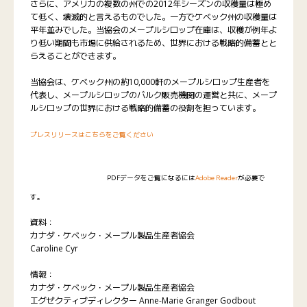
さらに、アメリカの複数の州での2012年シーズンの収穫量は極め
て低く、壊滅的と言えるものでした。一方でケベック州の収穫量は
平年並みでした。当協会のメープルシロップ在庫は、収穫が例年よ
り低い期間も市場に供給されるため、世界における戦略的備蓄とと
らえることができます。
当協会は、ケベック州の約10,000軒のメープルシロップ生産者を
代表し、メープルシロップのバルク販売機関の運営と共に、メープ
ルシロップの世界における戦略的備蓄の役割を担っています。
プレスリリースはこちらをご覧ください
PDFデータをご覧になるには
Adobe Reader
が必要で
す。
資料：
カナダ・ケベック・メープル製品生産者協会
Caroline Cyr
情報：
カナダ・ケベック・メープル製品生産者協会
エグゼクティブディレクター Anne-Marie Granger Godbout